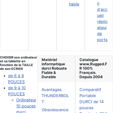
n
hable
d'acc
ueil
réplic
ateur
de
ports
CHOISIR son ordinateur
Matériel
Catalogue
et sa tablette en
informatique
www.Rugged.F
fonction de la TAILLE
durci Robuste
R 100%
de son ECRAN
Fiable &
Français.
de 6 à 8
Durable
Depuis 2004
POUCES
de 9 à 10
Avantages
Comparatif
POUCES
THUNDERBOL
Portable
Ordinateur
T
DURCI de 14
10 pouces
pouces
Obsolescence
durci