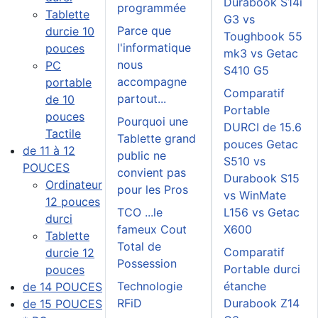
Durabook S14i
programmée
Tablette
G3 vs
Parce que
durcie 10
Toughbook 55
l'informatique
pouces
mk3 vs Getac
nous
PC
S410 G5
accompagne
portable
Comparatif
partout...
de 10
Portable
pouces
Pourquoi une
DURCI de 15.6
Tactile
Tablette grand
pouces Getac
de 11 à 12
public ne
S510 vs
POUCES
convient pas
Durabook S15
Ordinateur
pour les Pros
vs WinMate
12 pouces
TCO ...le
L156 vs Getac
durci
fameux Cout
X600
Tablette
Total de
Comparatif
durcie 12
Possession
Portable durci
pouces
Technologie
étanche
de 14 POUCES
RFiD
Durabook Z14
de 15 POUCES