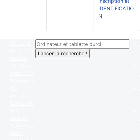
Inscription et
IDENTIFICATIO
N
PC durci
de 10 à 12
pouces
Portable
durci 13 à
14 pouces
PC
portable
DURCI de
15.6
pouces
PORTABLE
durci