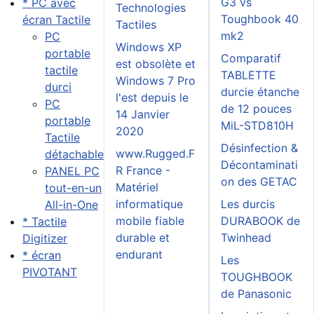
G3 vs
* PC avec
Technologies
Toughbook 40
écran Tactile
Tactiles
mk2
PC
Windows XP
portable
Comparatif
est obsolète et
tactile
TABLETTE
Windows 7 Pro
durci
durcie étanche
l'est depuis le
PC
de 12 pouces
14 Janvier
portable
MiL-STD810H
2020
Tactile
Désinfection &
www.Rugged.F
détachable
Décontaminati
R France -
PANEL PC
on des GETAC
Matériel
tout-en-un
informatique
Les durcis
All-in-One
mobile fiable
DURABOOK de
* Tactile
durable et
Twinhead
Digitizer
endurant
* écran
Les
PIVOTANT
TOUGHBOOK
de Panasonic