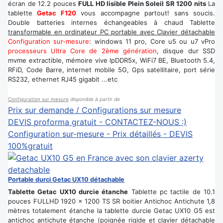
écran de 12.2 pouces
FULL HD lisible Plein Soleil SR 1200 nits
La
tablette
Getac F120
vous accompagne partout! sans soucis.
Double batteries internes échangeables à chaud Tablette
transformable en ordinateur PC portable avec Clavier détachable
Configuration sur-mesure
: windows 11 pro, Core u5 ou u7 vPro
processeurs Ultra Core de 2ème génération
, disque dur SSD
mvme extractible, mémoire vive lpDDR5x, WiFi7 BE, Bluetooth 5.4,
RFiD, Code Barre, internet mobile 5G, Gps satellitaire, port série
RS232, ethernet RJ45 gigabit ...etc
Configuration sur mesure
disponible à partir de
Prix sur demande / Configurations sur mesure
DEVIS proforma gratuit - CONTACTEZ-NOUS :)
Configuration sur-mesure - Prix détaillés - DEVIS
100%gratuit
Portable durci Getac UX10 détachable
Tablette Getac UX10 durcie étanche
Tablette pc tactile de 10.1
pouces FULLHD 1920 x 1200 TS SR boitier Antichoc Antichute 1,8
mètres totalement étanche la tablette durcie Getac UX10 G5 est
antichoc antichute étanche (poignée rigide et clavier détachable