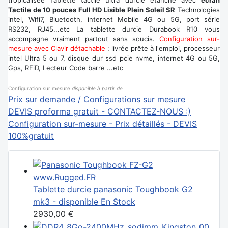
tropicalisée Tablette tactile ultra durcie étanche avec
écran
Tactile de 10 pouces Full HD Lisible Plein Soleil SR
Technologies
intel, Wifi7, Bluetooth, internet Mobile 4G ou 5G, port série
RS232, RJ45...etc La tablette durcie Durabook R10 vous
accompagne vraiment partout sans soucis.
Configuration sur-
mesure avec Clavir détachable
: livrée prête à l'emploi, processeur
intel Ultra 5 ou 7, disque dur ssd pcie nvme, internet 4G ou 5G,
Gps, RFiD, Lecteur Code barre ...etc
Configuration sur mesure
disponible à partir de
Prix sur demande / Configurations sur mesure
DEVIS proforma gratuit - CONTACTEZ-NOUS :)
Configuration sur-mesure - Prix détaillés - DEVIS
100%gratuit
Tablette durcie panasonic Toughbook G2
mk3 - disponible En Stock
2930,00 €