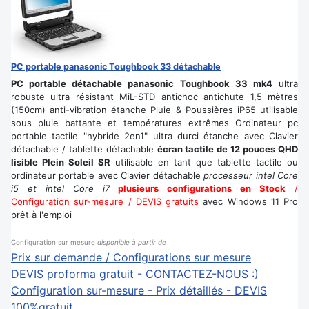
PC portable panasonic Toughbook 33 détachable
PC portable détachable panasonic Toughbook 33 mk4
ultra
robuste ultra résistant MiL-STD antichoc antichute 1,5 mètres
(150cm) anti-vibration étanche Pluie & Poussières iP65 utilisable
sous pluie battante et températures extrêmes Ordinateur pc
portable tactile "hybride 2en1" ultra durci étanche avec Clavier
détachable / tablette détachable
écran tactile de 12 pouces QHD
lisible Plein Soleil SR
utilisable en tant que tablette tactile ou
ordinateur portable avec Clavier détachable
processeur intel Core
i5 et intel Core i7
plusieurs configurations en Stock
/
Configuration sur-mesure / DEVIS gratuits
avec Windows 11 Pro
prêt à l'emploi
Configuration sur mesure
disponible à partir de
Prix sur demande / Configurations sur mesure
DEVIS proforma gratuit - CONTACTEZ-NOUS :)
Configuration sur-mesure - Prix détaillés - DEVIS
100%gratuit