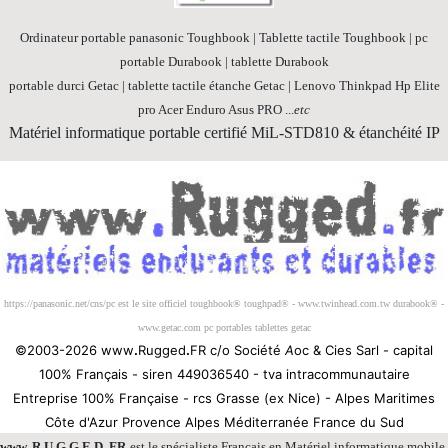
Ordinateur portable panasonic Toughbook | Tablette tactile Toughbook | pc
portable Durabook | tablette Durabook
portable durci Getac | tablette tactile étanche Getac | Lenovo Thinkpad Hp Elite
pro Acer Enduro Asus PRO ...
etc
Matériel informatique portable certifié MiL-STD810 & étanchéité IP
Société 100% Française
https://panasonic.net/cns/pc est le site officiel toughbook® toughpad® - www.twinhead.com.tw durabook® -
www.getac.com pc portables tablettes getac
©2003-2026 www
.
Rugged
.
FR c/o Société
A
oc & Cies Sarl - capital
100% Français - siren 449036540 - tva intracommunautaire
Entreprise 100% Française - rcs Grasse (ex Nice) - Alpes Maritimes
Côte d'Azur Provence Alpes Méditerranée France du Sud
www
.
R U G G E D
.
FR
est le spécialiste Français en
Matériel informatique mobile