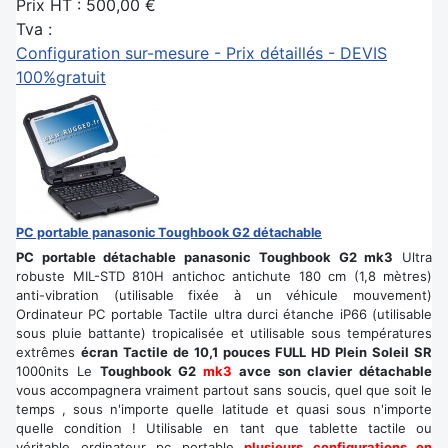
Prix HT :
500,00 €
Tva :
Configuration sur-mesure - Prix détaillés - DEVIS
100%gratuit
PC portable panasonic Toughbook G2 détachable
PC portable détachable panasonic Toughbook G2 mk3
Ultra
robuste MIL-STD 810H antichoc antichute 180 cm (1,8 mètres)
anti-vibration (utilisable fixée à un véhicule mouvement)
Ordinateur PC portable Tactile ultra durci étanche iP66 (utilisable
sous pluie battante) tropicalisée et utilisable sous températures
extrêmes
écran Tactile de 10,1 pouces FULL HD Plein Soleil SR
1000nits Le
Toughbook G2
mk3
avce son clavier détachable
vous accompagnera vraiment partout sans soucis, quel que soit le
temps , sous n'importe quelle latitude et quasi sous n'importe
quelle condition ! Utilisable en tant que tablette tactile ou
véritable ordinateur pc portable
plusieurs configurations en