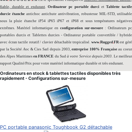
fiable, durable et endurant
.
Ordinateur pc portable durci
et
Tablette tactil
durcie étanche
antichoc antichute antivibration, robustesse MIL-STD, utilisable
sous la pluie étanche iP54 iP65 iP67 et iP68 et sous températures négatives
extrêmes. Matériel informatique en
configuration sur-mesure
: Ordinateurs pc
portables durcis et Tablettes durcies - Ordinateur portable convertible / hybride
avec écran tactile rotatif / clavier détachable tropicalisé.
www
.
Rugged
.
FR
est gér
par la Société
A
oc & Cies Sarl depuis 2003,
entreprise 100% Française
au coeu
des
A
lpes Maritimes
en FRANCE
du Sud
à votre Service depuis 2003
. Le meilleu
rapport Qualité/Prix pour votre matériel informatique durable et très endurant.
Ordinateurs en stock & tablettes tactiles disponibles très
rapidement - Configurations sur-mesure
PC portable panasonic Toughbook G2 détachable