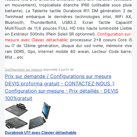
en mouvement), tropicalisée étanche iP66 (utilisable sous pluie
battante). La Tablette tactile Durabook R11 DM génération 2 de
Twinhead embarque le dernières technologies intel, WiFi AX,
Bluetooth, ThunderBolt4, USB3.2. Ecran Tactile Capacitif
MultiTouch de 11,6 pouces FULL HD très haute luminosité Lisible
en Extérieur 500nits (Plein Soleil SR optionnel).
Configuration sur-
mesure avec Clavier détachable
: processeur 2+8 coeurs Core i5
ou i7 de 12ème génération, disque dur ssd nvme, mémoire vive
ram DDR5, Gps, internet mobile 4G wwan, Lecteur Code barre,
Rfid ...etc
Configuration sur mesure
disponible à partir de
Prix sur demande / Configurations sur mesure
DEVIS proforma gratuit - CONTACTEZ-NOUS :)
Configuration sur-mesure - Prix détaillés - DEVIS
100%gratuit
Durabook U11 avec Clavier détachable