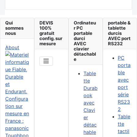
Qui
DEVIS
Ordinateu
portable &
sommes
100%
r PC
tablette
nous
gratuit
portable
durcis
config. sur
durci
AVEC port
mesure
AVEC
RS232
About
clavier
détachabl
PC
e
porta
ble
Table
avec
tte
port
Durab
série
ook
RS23
avec
2
Clavi
Table
er
tte
détac
tactil
hable