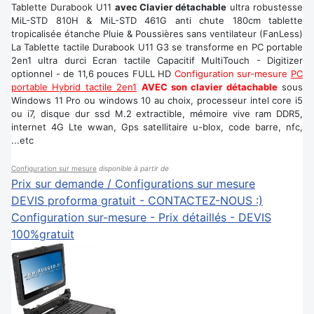
Tablette Durabook U11
avec Clavier détachable
ultra robustesse
MiL-STD 810H & MiL-STD 461G anti chute 180cm tablette
tropicalisée étanche Pluie & Poussières sans ventilateur (FanLess)
La Tablette tactile Durabook U11 G3 se transforme en PC portable
2en1 ultra durci Ecran tactile Capacitif MultiTouch - Digitizer
optionnel - de 11,6 pouces FULL HD
Configuration sur-mesure
PC
portable Hybrid tactile 2en1
AVEC son clavier détachable
sous
Windows 11 Pro ou windows 10 au choix, processeur intel core i5
ou i7, disque dur ssd M.2 extractible, mémoire vive ram DDR5,
internet 4G Lte wwan, Gps satellitaire u-blox, code barre, nfc,
...etc
Configuration sur mesure
disponible à partir de
Prix sur demande / Configurations sur mesure
DEVIS proforma gratuit - CONTACTEZ-NOUS :)
Configuration sur-mesure - Prix détaillés - DEVIS
100%gratuit