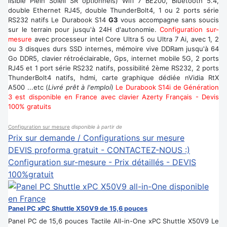
lisible Plein Soleil SR optionnels) Wifi 7 BE200, Bluetooth 5.4,
double Ethernet RJ45, double ThunderBolt4, 1 ou 2 ports série
RS232 natifs Le Durabook S14
G3
vous accompagne sans soucis
sur le terrain pour jusqu'à 24H d'autonomie.
Configuration sur-
mesure
avec processeur intel Core Ultra 5 ou Ultra 7 Ai, avec 1, 2
ou 3 disques durs SSD internes, mémoire vive DDRam jusqu'à 64
Go DDR5, clavier rétroéclairable, Gps, internet mobile 5G, 2 ports
RJ45 et 1 port série RS232 natifs, possibilité 2ème RS232, 2 ports
ThunderBolt4 natifs, hdmi, carte graphique dédiée nVidia RtX
A500 ...etc (
Livré prêt à l'emploi
)
Le Durabook S14i de Génération
3 est disponible en France avec clavier Azerty Français - Devis
100% gratuits
Configuration sur mesure
disponible à partir de
Prix sur demande / Configurations sur mesure
DEVIS proforma gratuit - CONTACTEZ-NOUS :)
Configuration sur-mesure - Prix détaillés - DEVIS
100%gratuit
Panel PC xPC Shuttle X50V9 de 15,6 pouces
Panel PC de 15,6 pouces Tactile All-in-One xPC Shuttle X50V9 Le