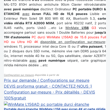
MiL-STD 810H antichoc antichute 90cm Clavier rétroéclairable
avec pavé numérique
disctinct Ordinateur
PC portable DURCI &
ETANCHE
avec
écran FULL HD de 15,6 pouces
Lisible en
Extérieur Plein Soleil SR 800 Wifi 6E AX, Bluetooth 5.3,
carte
vidéo nVidia RTX A2000 MXM
, port série RS232 natif, 2 ports
RJ45 natifs, ports Usb3 ...etc Le
WinMate
L156
G3
vous
accompagne partout sans soucis ! Double Batteries pour
jusqu'à
11H d'autonomie
PC durci WinMate L156AD de 15.6 pouces Full
HD ou Ultra HD 4K
disponible en configuration sur-mesure
:
windows 11, processeur intel deca Core i5 ou i7
ultra puissant
, 1
ou 2 disques durs SSD nvme, mémoire vive ram DDR5 jusqu'à 64
Go, internet mobile 4G lte ou 5G, Gps satellitaire, clavier AZERTY
rétro-éclairable
avec
pavé numérique
séparé, carte graphique
nVidia mémoire dédiée ...etc
Configuration sur mesure
disponible à partir de
Prix sur demande / Configurations sur mesure
DEVIS proforma gratuit - CONTACTEZ-NOUS :)
Configuration sur-mesure - Prix détaillés - DEVIS
100%gratuit
Portable durci étanche WinMate L156 avec écran 4K et carte nVidia