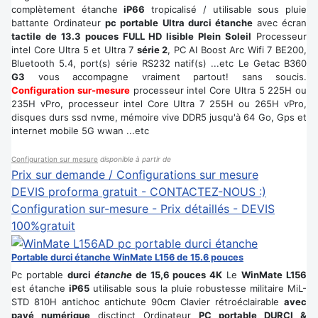
complètement étanche
iP66
tropicalisé / utilisable sous pluie
battante Ordinateur
pc portable Ultra durci étanche
avec écran
tactile de 13.3 pouces FULL HD lisible Plein Soleil
Processeur
intel Core Ultra 5 et Ultra 7
série 2
, PC AI Boost Arc Wifi 7 BE200,
Bluetooth 5.4, port(s) série RS232 natif(s) ...etc Le Getac B360
G3
vous accompagne vraiment partout! sans soucis.
Configuration sur-mesure
processeur intel Core Ultra 5 225H ou
235H vPro, processeur intel Core Ultra 7 255H ou 265H vPro,
disques durs ssd nvme, mémoire vive DDR5 jusqu'à 64 Go, Gps et
internet mobile 5G wwan ...etc
Configuration sur mesure
disponible à partir de
Prix sur demande / Configurations sur mesure
DEVIS proforma gratuit - CONTACTEZ-NOUS :)
Configuration sur-mesure - Prix détaillés - DEVIS
100%gratuit
Portable durci étanche WinMate L156 de 15.6 pouces
Pc portable
durci
étanche
de 15,6 pouces 4K
Le
WinMate L156
est étanche
iP65
utilisable sous la pluie robustesse militaire MiL-
STD 810H antichoc antichute 90cm Clavier rétroéclairable
avec
pavé numérique
disctinct Ordinateur
PC portable DURCI &