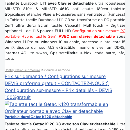
Tablette Durabook U11
avec Clavier détachable
ultra robustesse
MiL-STD 810H & MiL-STD 461G anti chute 180cm tablette
tropicalisée étanche Pluie & Poussières sans ventilateur (FanLess)
La Tablette tactile Durabook U11 G3 se transforme en PC portable
2en1 ultra durci Ecran tactile Capacitif MultiTouch - Digitizer
optionnel - de 11,6 pouces FULL HD
Configuration sur-mesure
PC
portable Hybrid tactile 2en1
AVEC son clavier détachable
sous
Windows 11 Pro ou windows 10 au choix, processeur intel core i5
ou i7, disque dur ssd M.2 extractible, mémoire vive ram DDR5,
internet 4G Lte wwan, Gps satellitaire u-blox, code barre, nfc,
...etc
Configuration sur mesure
disponible à partir de
Prix sur demande / Configurations sur mesure
DEVIS proforma gratuit - CONTACTEZ-NOUS :)
Configuration sur-mesure - Prix détaillés - DEVIS
100%gratuit
Portable durci Getac K120 détachable
Tablette durcie
Getac K120 G3 avec son Clavier détachable
Ultra
robuste ultra protecteur ultra résistant antichute jusqu'à 180 cm