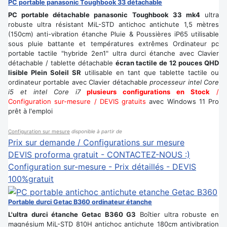
PC portable panasonic Toughbook 33 détachable
PC portable détachable panasonic Toughbook 33 mk4
ultra
robuste ultra résistant MiL-STD antichoc antichute 1,5 mètres
(150cm) anti-vibration étanche Pluie & Poussières iP65 utilisable
sous pluie battante et températures extrêmes Ordinateur pc
portable tactile "hybride 2en1" ultra durci étanche avec Clavier
détachable / tablette détachable
écran tactile de 12 pouces QHD
lisible Plein Soleil SR
utilisable en tant que tablette tactile ou
ordinateur portable avec Clavier détachable
processeur intel Core
i5 et intel Core i7
plusieurs configurations en Stock
/
Configuration sur-mesure / DEVIS gratuits
avec Windows 11 Pro
prêt à l'emploi
Configuration sur mesure
disponible à partir de
Prix sur demande / Configurations sur mesure
DEVIS proforma gratuit - CONTACTEZ-NOUS :)
Configuration sur-mesure - Prix détaillés - DEVIS
100%gratuit
Portable durci Getac B360 ordinateur étanche
L'ultra durci étanche Getac B360 G3
Boîtier ultra robuste en
magnésium MiL-STD 810H antichoc antichute 180cm antivibration