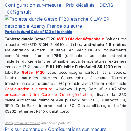
Configuration sur-mesure - Prix détaillés - DEVIS
100%gratuit
Portable durci Getac F120 détachable
Tablette durcie Getac F120
AVEC Clavier détachbale
Boîtier ultra
robuste MiL-STD 810
H
& 461G antichoc
anti-chute 1,8 mètres
anti-vibration e-mark (utilisable en véhicule en mouvement)
complètement étanche
iP66
(utilisable sous pluie battante)
Tablette durcie étanche utilisable sous températures extrêmes
écran de 12.2 pouces
FULL HD lisible Plein Soleil SR 1200 nits
La
tablette
Getac F120
vous accompagne partout! sans soucis.
Double batteries internes échangeables à chaud Tablette
transformable en ordinateur PC portable avec Clavier détachable
Configuration sur-mesure
: windows 11 pro, Core u5 ou u7 vPro
processeurs Ultra Core de 2ème génération
, disque dur SSD
mvme extractible, mémoire vive lpDDR5x, WiFi7 BE, Bluetooth 5.4,
RFiD, Code Barre, internet mobile 5G, Gps satellitaire, port série
RS232, ethernet RJ45 gigabit ...etc
Configuration sur mesure
disponible à partir de
Prix sur demande / Configurations sur mesure