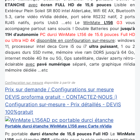
ETANCHE
avec
écran FULL HD de 15,6 pouces
Lisible en
Extérieur Plein Soleil SR 800 intel AlderLake, Wifi 6E AX, Bluetooth
5.3, carte vidéo nVidia dédiée, port série RS232 natif, 2 ports
RJ45 natifs, ports Usb3 ...etc Le
WinMate
L156
G3
vous
accompagne partout sans soucis ! Double Batteries pour
jusqu'à
11H d'autonomie
PC durci WinMate L156 de 15.6 pouces Full HD
ou Ultra HD 4K
disponible en configuration sur-mesure
: windows
11, processeur intel deca Core i5 ou i7
ultra puissant
, 1 ou 2
disques durs SSD nvme, mémoire vive ram DDR5 jusqu'à 64 Go,
internet mobile 4G lte ou 5G, Gps satellitaire, clavier azerty rétro-
éclairable
avec
pavé numérique
séparé, carte graphique nVidia
mémoire dédiée ...etc
Configuration sur mesure
disponible à partir de
Prix sur demande / Configurations sur mesure
DEVIS proforma gratuit - CONTACTEZ-NOUS :)
Configuration sur-mesure - Prix détaillés - DEVIS
100%gratuit
Portable durci étanche WinMate L156 avec Carte nVidia
Pc portable
durci
étanche
de 15,6 pouces Full HD
Le
WinMate
L156
est étanche
iP65
utilisable sous la pluie robustesse militaire