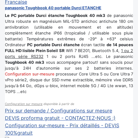
panasonic Toughbook 40 portable Durci ETANCHE
Le PC portable Durci étanche Toughbook 40 mk3
de panasonic
Ultra robuste en magnésium MiL-STD antichoc antichute 180 cm
antivibration (utilisable en mouvement et en altitude)
complètement étanche iP66 (tropicalisé / utilisable sous pluie
battante) Températures extrêmes de -29° à +63° celsius
Ordinateur
PC portable Durci étanche
écran tactile
de 14 pouces
FULL HD lisible Plein Soleil SR
Wifi 7 BE201, Bluetooth 5.4,
1 ou 2
ports série RS232
1 ou 2 ports RJ45 ...etc. Le panasonic
Toughbook 40 mk3
vous accompagne partout! sans soucis pour
jusqu'à 24H d'autonomie sur ses 2 batteries internes.
Configuration sur-mesure
processeur Core Ultra 5 ou Core Ultra 7
vPro série2, disque dur SSD nvme extractible, mémoire vive DDR5
jusqu'à 64 Go, dGps u-blox, internet mobile 5G / 4G Lte wwan, 13
TOPS ...etc
Configuration sur mesure
disponible à partir de
Prix sur demande / Configurations sur mesure
DEVIS proforma gratuit - CONTACTEZ-NOUS :)
Configuration sur-mesure - Prix détaillés - DEVIS
100%gratuit