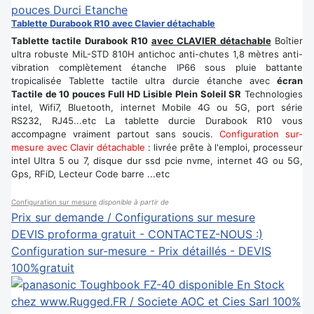
Tablette Durabook R10 avec Clavier détachable
Tablette tactile Durabook R10
avec CLAVIER détachable
Boîtier
ultra robuste MiL-STD 810H antichoc anti-chutes 1,8 mètres anti-
vibration complètement étanche IP66 sous pluie battante
tropicalisée Tablette tactile ultra durcie étanche avec
écran
Tactile de 10 pouces Full HD Lisible Plein Soleil SR
Technologies
intel, Wifi7, Bluetooth, internet Mobile 4G ou 5G, port série
RS232, RJ45...etc La tablette durcie Durabook R10 vous
accompagne vraiment partout sans soucis.
Configuration sur-
mesure avec Clavir détachable
: livrée prête à l'emploi, processeur
intel Ultra 5 ou 7, disque dur ssd pcie nvme, internet 4G ou 5G,
Gps, RFiD, Lecteur Code barre ...etc
Configuration sur mesure
disponible à partir de
Prix sur demande / Configurations sur mesure
DEVIS proforma gratuit - CONTACTEZ-NOUS :)
Configuration sur-mesure - Prix détaillés - DEVIS
100%gratuit