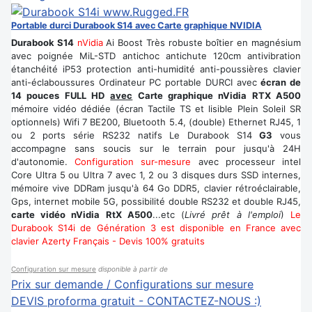
Portable durci Durabook S14 avec Carte graphique NVIDIA
Durabook S14
nVidia
Ai Boost Très robuste boîtier en magnésium
avec poignée MiL-STD antichoc antichute 120cm antivibration
étanchéité iP53 protection anti-humidité anti-poussières clavier
anti-éclaboussures Ordinateur PC portable DURCI avec
écran de
14 pouces FULL HD
avec
Carte graphique nVidia RTX A500
mémoire vidéo dédiée (écran Tactile TS et lisible Plein Soleil SR
optionnels) Wifi 7 BE200, Bluetooth 5.4, (double) Ethernet RJ45, 1
ou 2 ports série RS232 natifs Le Durabook S14
G3
vous
accompagne sans soucis sur le terrain pour jusqu'à 24H
d'autonomie.
Configuration sur-mesure
avec processeur intel
Core Ultra 5 ou Ultra 7 avec 1, 2 ou 3 disques durs SSD internes,
mémoire vive DDRam jusqu'à 64 Go DDR5, clavier rétroéclairable,
Gps, internet mobile 5G, possibilité double RS232 et double RJ45,
carte vidéo nVidia RtX A500
...etc (
Livré prêt à l'emploi
)
Le
Durabook S14i de Génération 3 est disponible en France avec
clavier Azerty Français - Devis 100% gratuits
Configuration sur mesure
disponible à partir de
Prix sur demande / Configurations sur mesure
DEVIS proforma gratuit - CONTACTEZ-NOUS :)