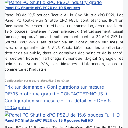
Panel PC Shuttle xPC P92U de 19.5 pouces
Panel PC de 19,5 pouces Tactile All-in-One Shuttle xPC P92U Les
Panel PC tout-en-un Shuttle xPC P92U sont étanches IP54 en
face avant Processeur intel basse consommation, écran tactile de
19,5 pouces. Système hyper silencieux (refroidissement passif
fanless) approuvé pour fonctionnement continu 24h/24 7j/7 Le
Shuttel xPC P92U est disponible en Configuration sur mesure
avec une garantie de 3 ANS Choix idéal pour les applications
destinées au public, dans les domaines des soins et de la santé,
le secteur hôtelier, l'affichage numérique (Digital Signage), les
points de vente POS, les kiosques d'information, dans le
commerce et l'industrie.
Configuration sur mesure
disponible à partir de
Prix sur demande / Configurations sur mesure
DEVIS proforma gratuit - CONTACTEZ-NOUS :)
Configuration sur-mesure - Prix détaillés - DEVIS
100%gratuit
Panel PC Shuttle xPC P52U de 15,6 pouces Full HD
Panel PC de 15,6 pouces Tactile All-in-One xPC Shuttle P52U Le