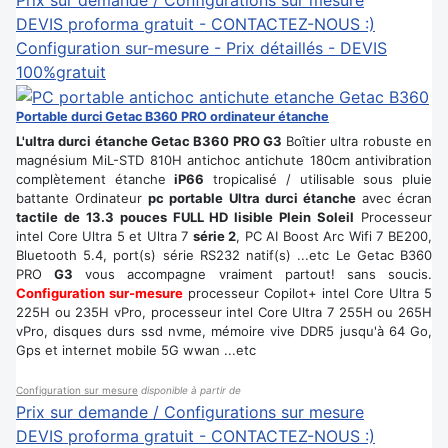
DEVIS proforma gratuit - CONTACTEZ-NOUS :)
Configuration sur-mesure - Prix détaillés - DEVIS
100%gratuit
Portable durci Getac B360 PRO ordinateur étanche
L'ultra durci étanche Getac B360 PRO G3
Boîtier ultra robuste en
magnésium MiL-STD 810H antichoc antichute 180cm antivibration
complètement étanche
iP66
tropicalisé / utilisable sous pluie
battante Ordinateur
pc portable Ultra durci étanche
avec écran
tactile de 13.3 pouces FULL HD lisible Plein Soleil
Processeur
intel Core Ultra 5 et Ultra 7
série 2
, PC AI Boost Arc Wifi 7 BE200,
Bluetooth 5.4, port(s) série RS232 natif(s) ...etc Le Getac B360
PRO
G3
vous accompagne vraiment partout! sans soucis.
Configuration sur-mesure
processeur Copilot+ intel Core Ultra 5
225H ou 235H vPro, processeur intel Core Ultra 7 255H ou 265H
vPro, disques durs ssd nvme, mémoire vive DDR5 jusqu'à 64 Go,
Gps et internet mobile 5G wwan ...etc
Configuration sur mesure
disponible à partir de
Prix sur demande / Configurations sur mesure
DEVIS proforma gratuit - CONTACTEZ-NOUS :)