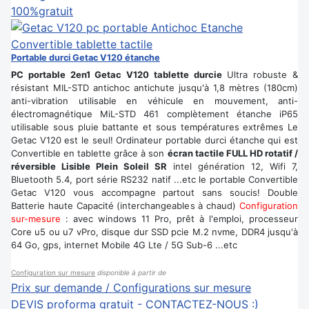
100%gratuit
Portable durci Getac V120 étanche
PC portable 2en1 Getac V120 tablette durcie
Ultra robuste &
résistant MIL-STD antichoc antichute jusqu'à 1,8 mètres (180cm)
anti-vibration utilisable en véhicule en mouvement, anti-
électromagnétique MiL-STD 461 complètement étanche iP65
utilisable sous pluie battante et sous températures extrêmes Le
Getac V120 est le seul! Ordinateur portable durci étanche qui est
Convertible en tablette grâce à son
écran tactile FULL HD rotatif /
réversible Lisible Plein Soleil SR
intel génération 12, Wifi 7,
Bluetooth 5.4, port série RS232 natif ...etc le portable Convertible
Getac V120 vous accompagne partout sans soucis! Double
Batterie haute Capacité (interchangeables à chaud)
Configuration
sur-mesure
: avec windows 11 Pro, prêt à l'emploi, processeur
Core u5 ou u7 vPro, disque dur SSD pcie M.2 nvme, DDR4 jusqu'à
64 Go, gps, internet Mobile 4G Lte / 5G Sub-6 ...etc
Configuration sur mesure
disponible à partir de
Prix sur demande / Configurations sur mesure
DEVIS proforma gratuit - CONTACTEZ-NOUS :)