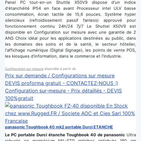
Panel PC tout-en-un Shuttle X50V9 dispose d'un indice
d'étanchéité IP54 en face avant Processeur intel ULV basse
consommation, écran tactile de 15,6 pouces. Système hyper
silencieux (refroidissement passif fanless) approuvé pour
fonctionnement continu 24h/24 7j/7 Le Shuttel X50V9 est
disponible en Configuration sur mesure avec une garantie de 2
ANS Choix idéal pour les applications destinées au public, dans
les domaines des soins et de la santé, le secteur hôtelier,
l'affichage numérique (Digital Signage), les points de vente POS,
les kiosques d'information, dans le commerce et l'industrie.
Configuration sur mesure
disponible à partir de
Prix sur demande / Configurations sur mesure
DEVIS proforma gratuit - CONTACTEZ-NOUS :)
Configuration sur-mesure - Prix détaillés - DEVIS
100%gratuit
panasonic Toughbook 40 mk2 portable Durci ETANCHE
Le PC portable Durci étanche Toughbook 40 de panasonic
Ultra
robuste en magnésium MiL-STD antichoc antichute 180 cm