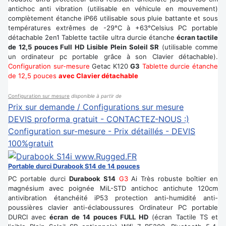
antichoc anti vibration (utilisable en véhicule en mouvement)
complètement étanche iP66 utilisable sous pluie battante et sous
températures extrêmes de -29°C à +63°Celsius PC portable
détachable 2en1 Tablette tactile ultra durcie étanche
écran tactile
de 12,5 pouces Full HD Lisible Plein Soleil SR
(utilisable comme
un ordinateur pc portable grâce à son Clavier détachable).
Configuration sur-mesure
Getac K120
G3
Tablette durcie étanche
de 12,5 pouces
avec Clavier détachable
Configuration sur mesure
disponible à partir de
Prix sur demande / Configurations sur mesure
DEVIS proforma gratuit - CONTACTEZ-NOUS :)
Configuration sur-mesure - Prix détaillés - DEVIS
100%gratuit
Portable durci Durabook S14 de 14 pouces
PC portable durci
Durabook S14
G3
Ai Très robuste boîtier en
magnésium avec poignée MiL-STD antichoc antichute 120cm
antivibration étanchéité iP53 protection anti-humidité anti-
poussières clavier anti-éclaboussures Ordinateur PC portable
DURCI avec
écran de 14 pouces FULL HD
(écran Tactile TS et