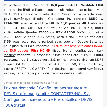
Pc portable
durci
étanche
de 15,6 pouces 4K
Le
WinMate L156
est étanche
iP65
utilisable sous la pluie robustesse militaire MiL-
STD 810H antichoc antichute 90cm Clavier rétroéclairable
avec
pavé numérique
disctinct Ordinateur
PC portable DURCI &
ETANCHE
avec
écran Ultra HD de 15,6 pouces 4K
Lisible en
Extérieur Plein Soleil SR 400 Wifi 6E AX, Bluetooth 5.3,
carte
vidéo nVidia Quadro T1000 ou RTX A2000 MXM
, port série
RS232 natif, 2 ports RJ45 natifs, ports Usb3 ...etc Le
WinMate
L156
vous accompagne partout sans soucis ! Double Batteries
pour
jusqu'à 11H d'autonomie
PC durci étanche WinMate L156AD
de 15.6 pouces
Ultra HD 4K
disponible en configuration sur-
mesure
: windows 11, processeur intel deca Core i7-12700H
ultra
puissant
, 1 ou 2 disques durs SSD nvme, mémoire vive ram DDR5
jusqu'à 64 Go, internet mobile 4G lte ou 5G, Gps satellitaire,
clavier AZERTY ou QWERTY rétro-éclairable
avec
pavé numérique
séparé, carte graphique nVidia mémoire dédiée ...etc
Configuration sur mesure
disponible à partir de
Prix sur demande / Configurations sur mesure
DEVIS proforma gratuit - CONTACTEZ-NOUS :)
Configuration sur-mesure - Prix détaillés - DEVIS
100%gratuit