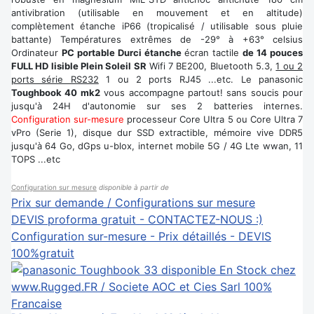
antivibration (utilisable en mouvement et en altitude)
complètement étanche iP66 (tropicalisé / utilisable sous pluie
battante) Températures extrêmes de -29° à +63° celsius
Ordinateur
PC portable Durci étanche
écran tactile
de 14 pouces
FULL HD lisible Plein Soleil SR
Wifi 7 BE200, Bluetooth 5.3,
1 ou 2
ports série RS232
1 ou 2 ports RJ45 ...etc. Le panasonic
Toughbook 40 mk2
vous accompagne partout! sans soucis pour
jusqu'à 24H d'autonomie sur ses 2 batteries internes.
Configuration sur-mesure
processeur Core Ultra 5 ou Core Ultra 7
vPro (Serie 1), disque dur SSD extractible, mémoire vive DDR5
jusqu'à 64 Go, dGps u-blox, internet mobile 5G / 4G Lte wwan, 11
TOPS ...etc
Configuration sur mesure
disponible à partir de
Prix sur demande / Configurations sur mesure
DEVIS proforma gratuit - CONTACTEZ-NOUS :)
Configuration sur-mesure - Prix détaillés - DEVIS
100%gratuit