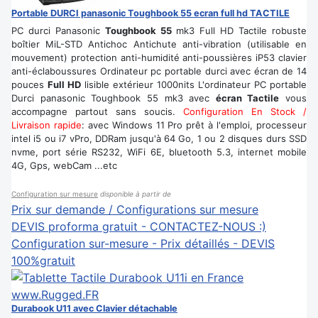
Portable DURCI panasonic Toughbook 55 ecran full hd TACTILE
PC durci Panasonic
Toughbook 55
mk3 Full HD Tactile robuste
boîtier MiL-STD Antichoc Antichute anti-vibration (utilisable en
mouvement) protection anti-humidité anti-poussières iP53 clavier
anti-éclaboussures Ordinateur pc portable durci avec écran de 14
pouces
Full HD
lisible extérieur 1000nits L'ordinateur PC portable
Durci panasonic Toughbook 55 mk3 avec
écran Tactile
vous
accompagne partout sans soucis.
Configuration En Stock /
Livraison rapide
: avec Windows 11 Pro prêt à l'emploi, processeur
intel i5 ou i7 vPro, DDRam jusqu'à 64 Go, 1 ou 2 disques durs SSD
nvme, port série RS232, WiFi 6E, bluetooth 5.3, internet mobile
4G, Gps, webCam ...etc
Configuration sur mesure
disponible à partir de
Prix sur demande / Configurations sur mesure
DEVIS proforma gratuit - CONTACTEZ-NOUS :)
Configuration sur-mesure - Prix détaillés - DEVIS
100%gratuit
Durabook U11 avec Clavier détachable