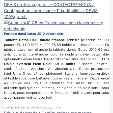
DEVIS proforma gratuit - CONTACTEZ-NOUS :)
Configuration sur-mesure - Prix détaillés - DEVIS
100%gratuit
Portable durci Getac UX10 détachable
Tablette Getac UX10 durcie étanche
Tablette pc tactile de 10.1
pouces FULLHD 1920 x 1200 TS SR boitier Antichoc Antichute 1,8
mètres totalement étanche la tablette durcie Getac UX10 G5 est
antichoc antichute étanche (poignée rigide et clavier détachable
optionnels) écran tactile
Capacitif
Ultra Haute Résolution Full HD
Lisible extérieur Plein Soleil SR 1000nits
Puissante Tablette
tactile Antichoc Antichute Antivibration Ultra Durcie processeur
intel Ultra 5 ou u7 complètement Etanche (non-submersible)
utilisable sous pluie battante, tout en restant légère : L'excellence
au Service des Pro ! La Tablettedurcie Getac UX10 G3 est
utilisable quel que soit le temps, en extérieur, en plein soleil, sous
la pluie, sous températures extrêmes, en mobilité ...etc pour vous
accompagner vraiment partout !
Configuration sur mesure
disponible à partir de
Prix sur demande / Configurations sur mesure