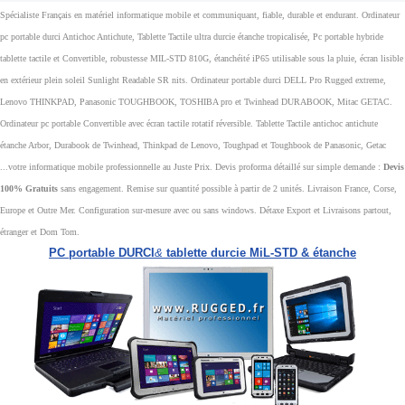
Spécialiste Français en matériel informatique mobile et communiquant, fiable, durable et endurant. Ordinateur
pc portable durci Antichoc Antichute, Tablette Tactile ultra durcie étanche tropicalisée, Pc portable hybride
tablette tactile et Convertible, robustesse MIL-STD 810G, étanchéité iP65 utilisable sous la pluie, écran lisible
en extérieur plein soleil Sunlight Readable SR nits. Ordinateur portable durci DELL Pro Rugged extreme,
Lenovo THINKPAD, Panasonic TOUGHBOOK, TOSHIBA pro et Twinhead DURABOOK, Mitac GETAC.
Ordinateur pc portable Convertible avec écran tactile rotatif réversible. Tablette Tactile antichoc antichute
étanche Arbor, Durabook de Twinhead, Thinkpad de Lenovo, Toughpad et Toughbook de Panasonic, Getac
...votre informatique mobile professionnelle au Juste Prix. Devis proforma détaillé sur simple demande :
Devis
100% Gratuits
sans engagement. Remise sur quantité possible à partir de 2 unités. Livraison France, Corse,
Europe et Outre Mer. Configuration sur-mesure avec ou sans windows. Détaxe Export et Livraisons partout,
étranger et Dom Tom.
PC portable DURCI
&
tablette durcie MiL-STD & étanche