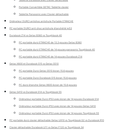
Tablette Durabook avec Clavier détachable
Portable Convertible GETAC Tablette clavier
Tablette Panasonic avec Clavier détachable
Ordinateur DURCI antichoc antichute Portable ETANCHE
PC portable DURCI anti choc antichute étanchéité ip53
Durabook Z14 vs Getac B360 vs Toughbook 40
PC portable durci ETANCHE de 13.3 pouces Getac B360
PC portable durci ETANCHE de 14 pouces panasonic Toughbook 40
PC portable durci ETANCHE de 14 pouces Durabook Z14
Getac X600 et Durabook S15 vs Getac S510
PC portable Durci Getac S510 écran 15.6 pouces
PC portable Durci Durabook S15 écran 15.6 pouces
PC durci étanche Getac X600 écran de 15.6 pouces
Getac S410 vs Durabook S14 vs Toughbook 55
Ordinateur portable Durci iP53 avec écran de 14 pouces Durabook S14
Ordinateur portable Durci iP53 avec écran de 14 pouces Getac S410
Ordinateur portable Durci iP53 avec écran de 14 pouces Toughbook 55
PC portable durci clavier détachable Getac UX10 vs Toughbook G2 vs Durabook R10
Clavier détachable Durabook U11 vs Getac F120 vs Toughbook 34