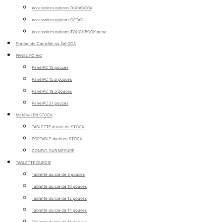
Accessoires options DURABOOK
Accessoires options GETAC
Accessoires options TOUGHBOOK pana
Station de Contrôle au Sol GCS
PANEL PC AiO
PanelPC 12 pouces
PanelPC 15.6 pouces
PanelPC 19.5 pouces
PanelPC 21 pouces
Matériel EN STOCK
TABLETTE durcie en STOCK
PORTABLE durci en STOCK
CONFIG. SUR MESURE
TABLETTE DURCIE
Tablette durcie de 8 pouces
Tablette durcie de 10 pouces
Tablette durcie de 12 pouces
Tablette durcie de 14 pouces