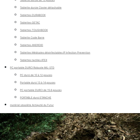
Tablette durcie de 15 pouces
Tablette durcie Clavier détachable
Tablettes DURABOOK
Tablettes GETAC
Tablettes TOUGHBOOK
Tablette Code Barre
Tablettes ANDROID
Tablettes Médicales désinfectables IP Infection Prevention
Tablettes tactiles ATEX
PC portable DURCI Robuste MiL-STD
PC durci de 10 à 12 pouces
Portable durci 13 à 14 pouces
PC portable DURCI de 15.6 pouces
PORTABLE durci ETANCHE
matériel obsolète Antiquité du Futur