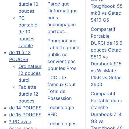
Parce que
durcie 10
Toughbook 55
l'informatique
pouces
mk3 vs Getac
nous
PC
S410 G5
accompagne
portable
Comparatif
partout...
de 10
Portable
pouces
Pourquoi une
DURCI de 15.6
Tactile
Tablette grand
pouces Getac
de 11 à 12
public ne
S510 vs
POUCES
convient pas
Durabook S15
Ordinateur
pour les Pros
vs WinMate
12 pouces
TCO ...le
L156 vs Getac
durci
fameux Cout
X600
Tablette
Total de
Comparatif
durcie 12
Possession
Portable durci
pouces
Technologie
étanche
de 14 POUCES
RFiD
Durabook Z14
de 15 POUCES
G3 vs
* PC avec
Technologies
Toughbook 40
écran Tactile