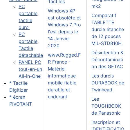
Tactiles
mk2
PC
Windows XP
portable
Comparatif
est obsolète et
tactile
TABLETTE
Windows 7 Pro
durci
durcie étanche
l'est depuis le
PC
de 12 pouces
14 Janvier
portable
MiL-STD810H
2020
Tactile
Désinfection &
www.Rugged.F
détachable
Décontaminati
R France -
PANEL PC
on des GETAC
Matériel
tout-en-un
informatique
Les durcis
All-in-One
mobile fiable
DURABOOK de
* Tactile
durable et
Twinhead
Digitizer
endurant
* écran
Les
PIVOTANT
TOUGHBOOK
de Panasonic
Inscription et
IDENTIFICATIO