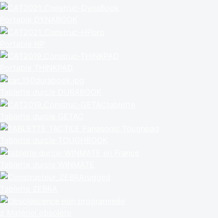
Portable DYNABOOK
Portable HP
Portable THINKPAD
Tablette durcie DURABOOK
Tablette durcie GETAC
Tablette durcie TOUGHBOOK
Tablette durcie WINMATE
Tablette ZEBRA
z Matériel obsolète