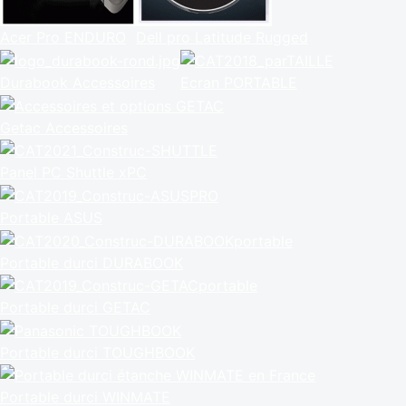
Acer Pro ENDURO
Dell pro Latitude Rugged
Durabook Accessoires
Ecran PORTABLE
Getac Accessoires
Panel PC Shuttle xPC
Portable ASUS
Portable durci DURABOOK
Portable durci GETAC
Portable durci TOUGHBOOK
Portable durci WINMATE