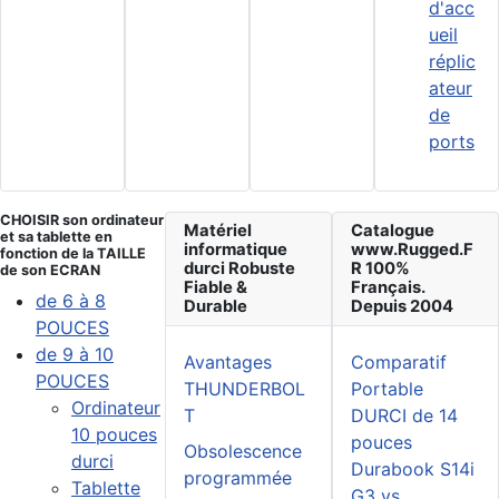
d'acc
ueil
réplic
ateur
de
ports
CHOISIR son ordinateur
Matériel
Catalogue
et sa tablette en
informatique
www.Rugged.F
fonction de la TAILLE
durci Robuste
R 100%
de son ECRAN
Fiable &
Français.
de 6 à 8
Durable
Depuis 2004
POUCES
de 9 à 10
Avantages
Comparatif
POUCES
THUNDERBOL
Portable
Ordinateur
T
DURCI de 14
10 pouces
pouces
Obsolescence
durci
Durabook S14i
programmée
Tablette
G3 vs