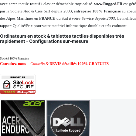
avec écran tactile rotatif / clavier détachable tropicalisé.
www
.
Rugged
.
FR
est gér
par la Société
A
oc & Cies Sarl depuis 2003,
entreprise 100% Française
au coeu
des
A
lpes Maritimes
en FRANCE
du Sud
à votre Service depuis 2003
. Le meilleu
rapport Qualité/Prix pour votre matériel informatique durable et très endurant.
Ordinateurs en stock & tablettes tactiles disponibles très
rapidement - Configurations sur-mesure
Société 100% Française
Consultez-nous
...
Conseils &
DEVIS détaillés 100% GRATUITS