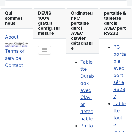
Qui
DEVIS
Ordinateu
portable &
sommes
100%
r PC
tablette
nous
gratuit
portable
durcis
config. sur
durci
AVEC port
mesure
AVEC
RS232
About
clavier
détachabl
PC
e
Terms of
porta
service
ble
Table
Contact
avec
tte
port
Durab
série
ook
RS23
avec
2
Clavi
Table
er
tte
détac
tactil
hable
e
Porta
avec