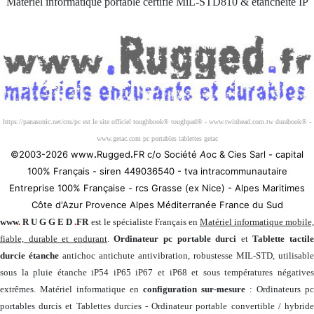
Matériel informatique portable certifié MiL-STD810 & étanchéité IP
Société 100% Française
https://panasonic.net/cns/pc est le site officiel toughbook® toughpad® - www.twinhead.com.tw durabook® -
www.getac.com pc portables tablettes getac
©2003-2026 www
.
Rugged
.
FR c/o Société
A
oc & Cies Sarl - capital
100% Français - siren 449036540 - tva intracommunautaire
Entreprise 100% Française - rcs Grasse (ex Nice) - Alpes Maritimes
Côte d'Azur Provence Alpes Méditerranée France du Sud
www
.
R U G G E D
.
FR
est le spécialiste Français en
Matériel informatique mobile
fiable, durable et endurant
.
Ordinateur pc portable durci
et
Tablette tactil
durcie étanche
antichoc antichute antivibration, robustesse MIL-STD, utilisable
sous la pluie étanche iP54 iP65 iP67 et iP68 et sous températures négatives
extrêmes. Matériel informatique en
configuration sur-mesure
: Ordinateurs pc
portables durcis et Tablettes durcies - Ordinateur portable convertible / hybride