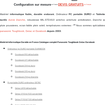
Configuration sur mesure
DEVIS GRATUITS
en France
en Français
Matériel
informatique fiable, durable endurant.
Ordinateur
PC portable DURCI
et
Tablett
tactile
durcie étanche
, robustesse MIL-STD-810 antichoc antichute antivibration, étanche i
...etc
pluie poussieres, ecran lisible plein soleil, températures extremes
Nous sommes spécialiste
panasonic Toughbook, Getac et Durabook
depuis 2003
.
Matériel informatique Durable en France Catalogue complet Panasonic Toughbook Getac Durabook
Ordinateur pc DURCI portable DURABOOK
Durabook R10 détachable
Durabook U11 détachable
Durabook S14 pc durci
Durabook S15 pc durci
Durabook Z14 pc étanche
Pc portable DURCI ordinateur GETAC
Getac UX10 détachable
Getac V110 & V120 convertible
Getac F110 & F120 détachable