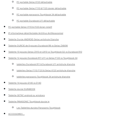
PC portable Getac K120 détachable
PC portable Getac F110 & F120 clavier détachable
PC portable panasonic Toughbook 34 détachable
PC portable Durabook U11 détachable
PC portable Getac V110 & V120 écran rotatif
IP informatique désinfectable AntiVirus AntiNosocomial
Tablette Durcie ANDROID Getac antichute Etanche
Tablette DURCIE de 8 pouces Durabook R8 vs Getac ZX80W
Tablette 10 pouces Getac ZX10 et UX10 vs Toughbook G2 vs Durabook R10
Tablette 12 pouces Durabook R11 U11 vs Getac F120 vs Toughbook 34
tablettes Durabook R11 & Durabook U11 antichute étanche
tablettes Getac F110 F120 & Getac K120 antichute étanche
tablettes panasonic Toughbook 34 antichute étanche
Tablette 14 pouces G140 vs D140
Tablette durcie DURABOOK
Tablette GETAC android ou windows
Tablette PANASONIC Toughbook durcie ip
Les Tablettes durcies Panasonic Toughbook
ACCESSOIRES ...