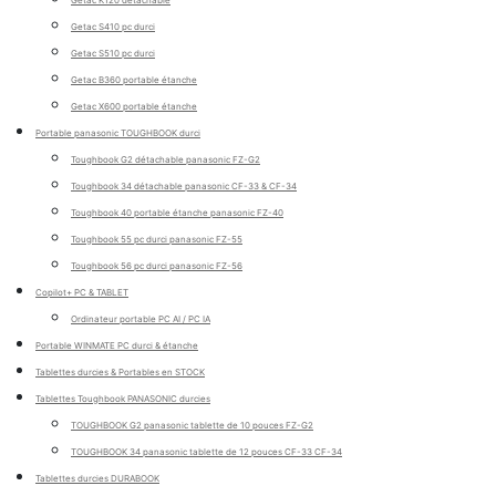
Getac K120 détachable
Getac S410 pc durci
Getac S510 pc durci
Getac B360 portable étanche
Getac X600 portable étanche
Portable panasonic TOUGHBOOK durci
Toughbook G2 détachable panasonic FZ-G2
Toughbook 34 détachable panasonic CF-33 & CF-34
Toughbook 40 portable étanche panasonic FZ-40
Toughbook 55 pc durci panasonic FZ-55
Toughbook 56 pc durci panasonic FZ-56
Copilot+ PC & TABLET
Ordinateur portable PC AI / PC IA
Portable WINMATE PC durci & étanche
Tablettes durcies & Portables en STOCK
Tablettes Toughbook PANASONIC durcies
TOUGHBOOK G2 panasonic tablette de 10 pouces FZ-G2
TOUGHBOOK 34 panasonic tablette de 12 pouces CF-33 CF-34
Tablettes durcies DURABOOK