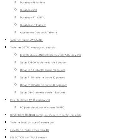
Durabook R8 fanless
Durabook R10
Durabook R11 & R11L
Durabook U11 fanless
Accessoires Durabook Tablette
Tablettes durcies WINMATE
Tablettes GETAC windows ou android
tablette durcie ANDROID Getac ZX80 & Getac ZX10
Getac ZX80W tablette durcie 8 pouces
Getac UX10 tablette durcie 10 pouces
Getac F120 tablette durcie 12 pouces
Getac K120 tablette durcie 12.5 pouces
Getac G140 tablette durcie 14 pouces
PC et tablettes AVEC windows 10
PC portables durcis Windows 10 PRO
DEVIS 100% GRATUIT config. sur mesure et config. en stock
Tablette BestCost avec Garantie pro
avec Carte nVidia avec écran 4K
SELECTION par TAILLE d'écran