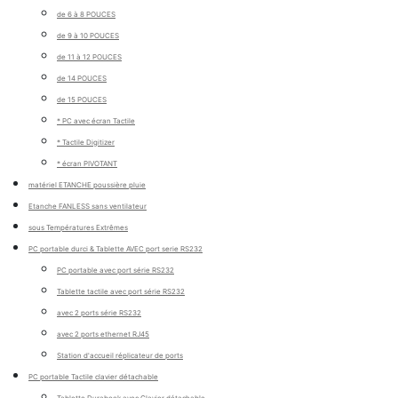
de 6 à 8 POUCES
de 9 à 10 POUCES
de 11 à 12 POUCES
de 14 POUCES
de 15 POUCES
* PC avec écran Tactile
* Tactile Digitizer
* écran PIVOTANT
matériel ETANCHE poussière pluie
Etanche FANLESS sans ventilateur
sous Températures Extrêmes
PC portable durci & Tablette AVEC port serie RS232
PC portable avec port série RS232
Tablette tactile avec port série RS232
avec 2 ports série RS232
avec 2 ports ethernet RJ45
Station d'accueil réplicateur de ports
PC portable Tactile clavier détachable