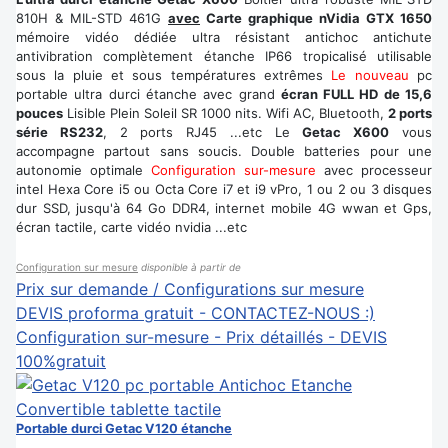
810H & MIL-STD 461G
avec
Carte graphique nVidia GTX 1650
mémoire vidéo dédiée ultra résistant antichoc antichute
antivibration complètement étanche IP66 tropicalisé utilisable
sous la pluie et sous températures extrêmes
Le nouveau
pc
portable ultra durci étanche avec grand
écran FULL HD de 15,6
pouces
Lisible Plein Soleil SR 1000 nits. Wifi AC, Bluetooth,
2 ports
série RS232
, 2 ports RJ45 ...etc Le
Getac X600
vous
accompagne partout sans soucis. Double batteries pour une
autonomie optimale
Configuration sur-mesure
avec processeur
intel Hexa Core i5 ou Octa Core i7 et i9 vPro, 1 ou 2 ou 3 disques
dur SSD, jusqu'à 64 Go DDR4, internet mobile 4G wwan et Gps,
écran tactile, carte vidéo nvidia ...etc
Configuration sur mesure
disponible à partir de
Prix sur demande / Configurations sur mesure
DEVIS proforma gratuit - CONTACTEZ-NOUS :)
Configuration sur-mesure - Prix détaillés - DEVIS
100%gratuit
Portable durci Getac V120 étanche