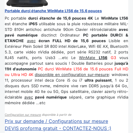
Portable durci étanche WinMate L156 de 15.6 pouces
Pc portable
durci
étanche
de 15,6 pouces 4K
Le
WinMate L156
est étanche
iP65
utilisable sous la pluie robustesse militaire MiL-
STD 810H antichoc antichute 90cm Clavier rétroéclairable
avec
pavé numérique
disctinct Ordinateur
PC portable DURCI &
ETANCHE
avec
écran FULL HD de 15,6 pouces
Lisible en
Extérieur Plein Soleil SR 800 intel AlderLake, Wifi 6E AX, Bluetooth
5.3, carte vidéo nVidia dédiée, port série RS232 natif, 2 ports
RJ45 natifs, ports Usb3 ...etc Le
WinMate
L156
G3
vous
accompagne partout sans soucis ! Double Batteries pour
jusqu'à
11H d'autonomie
PC durci WinMate L156 de 15.6 pouces Full HD
ou Ultra HD 4K
disponible en configuration sur-mesure
: windows
11, processeur intel deca Core i5 ou i7
ultra puissant
, 1 ou 2
disques durs SSD nvme, mémoire vive ram DDR5 jusqu'à 64 Go,
internet mobile 4G lte ou 5G, Gps satellitaire, clavier azerty rétro-
éclairable
avec
pavé numérique
séparé, carte graphique nVidia
mémoire dédiée ...etc
Configuration sur mesure
disponible à partir de
Prix sur demande / Configurations sur mesure
DEVIS proforma gratuit - CONTACTEZ-NOUS :)