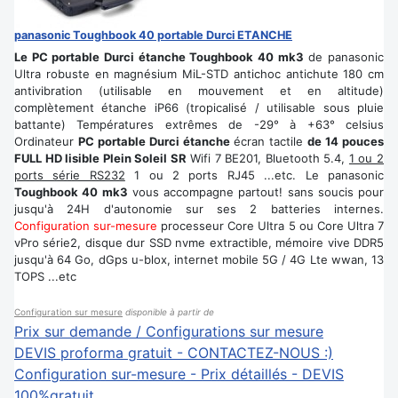
panasonic Toughbook 40 portable Durci ETANCHE
Le PC portable Durci étanche Toughbook 40 mk3
de panasonic
Ultra robuste en magnésium MiL-STD antichoc antichute 180 cm
antivibration (utilisable en mouvement et en altitude)
complètement étanche iP66 (tropicalisé / utilisable sous pluie
battante) Températures extrêmes de -29° à +63° celsius
Ordinateur
PC portable Durci étanche
écran tactile
de 14 pouces
FULL HD lisible Plein Soleil SR
Wifi 7 BE201, Bluetooth 5.4,
1 ou 2
ports série RS232
1 ou 2 ports RJ45 ...etc. Le panasonic
Toughbook 40 mk3
vous accompagne partout! sans soucis pour
jusqu'à 24H d'autonomie sur ses 2 batteries internes.
Configuration sur-mesure
processeur Core Ultra 5 ou Core Ultra 7
vPro série2, disque dur SSD nvme extractible, mémoire vive DDR5
jusqu'à 64 Go, dGps u-blox, internet mobile 5G / 4G Lte wwan, 13
TOPS ...etc
Configuration sur mesure
disponible à partir de
Prix sur demande / Configurations sur mesure
DEVIS proforma gratuit - CONTACTEZ-NOUS :)
Configuration sur-mesure - Prix détaillés - DEVIS
100%gratuit