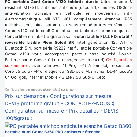
PC portable 2en1 Getac V120 tablette durcie
Ultra robuste &
résistant MIL-STD antichoc antichute jusqu'à 1,8 mètres (180cm)
anti-vibration utilisable en véhicule en mouvement, anti-
électromagnétique MiL-STD 461 complètement étanche iP65
utilisable sous pluie battante et sous températures extrêmes Le
Getac V120 est le seul! Ordinateur portable durci étanche qui est
Convertible en tablette grâce à son
écran tactile FULL HD rotatif /
réversible Lisible Plein Soleil SR
intel génération 12, Wifi 7,
Bluetooth 5.4, port série RS232 natif ...etc le portable Convertible
Getac V120 vous accompagne partout sans soucis! Double
Batterie haute Capacité (interchangeables à chaud)
Configuration
sur-mesure
: avec windows 11 Pro, prêt à l'emploi, processeur
Core u5 ou u7 vPro, disque dur SSD pcie M.2 nvme, DDR4 jusqu'à
64 Go, gps, internet Mobile 4G Lte / 5G Sub-6 ...etc
Configuration sur mesure
disponible à partir de
Prix sur demande / Configurations sur mesure
DEVIS proforma gratuit - CONTACTEZ-NOUS :)
Configuration sur-mesure - Prix détaillés - DEVIS
100%gratuit
Portable durci Getac B360 PRO ordinateur étanche