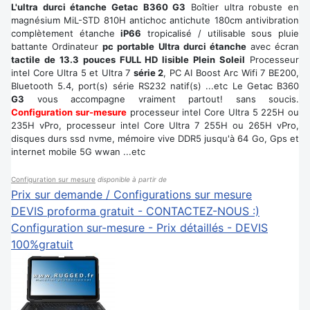
L'ultra durci étanche Getac B360 G3
Boîtier ultra robuste en
magnésium MiL-STD 810H antichoc antichute 180cm antivibration
complètement étanche
iP66
tropicalisé / utilisable sous pluie
battante Ordinateur
pc portable Ultra durci étanche
avec écran
tactile de 13.3 pouces FULL HD lisible Plein Soleil
Processeur
intel Core Ultra 5 et Ultra 7
série 2
, PC AI Boost Arc Wifi 7 BE200,
Bluetooth 5.4, port(s) série RS232 natif(s) ...etc Le Getac B360
G3
vous accompagne vraiment partout! sans soucis.
Configuration sur-mesure
processeur intel Core Ultra 5 225H ou
235H vPro, processeur intel Core Ultra 7 255H ou 265H vPro,
disques durs ssd nvme, mémoire vive DDR5 jusqu'à 64 Go, Gps et
internet mobile 5G wwan ...etc
Configuration sur mesure
disponible à partir de
Prix sur demande / Configurations sur mesure
DEVIS proforma gratuit - CONTACTEZ-NOUS :)
Configuration sur-mesure - Prix détaillés - DEVIS
100%gratuit