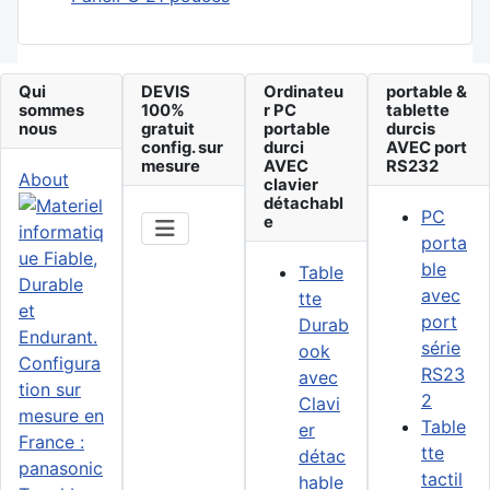
Qui
DEVIS
Ordinateu
portable &
sommes
100%
r PC
tablette
nous
gratuit
portable
durcis
config. sur
durci
AVEC port
mesure
AVEC
RS232
About
clavier
détachabl
PC
e
porta
ble
Table
avec
tte
port
Durab
série
ook
RS23
avec
2
Clavi
Table
er
tte
détac
tactil
hable