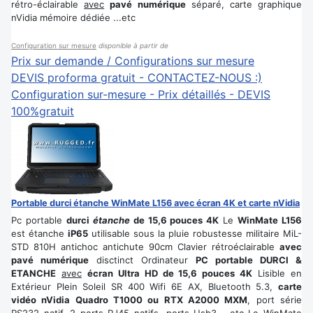
rétro-éclairable
avec
pavé numérique
séparé, carte graphique
nVidia mémoire dédiée ...etc
Configuration sur mesure
disponible à partir de
Prix sur demande / Configurations sur mesure
DEVIS proforma gratuit - CONTACTEZ-NOUS :)
Configuration sur-mesure - Prix détaillés - DEVIS
100%gratuit
Portable durci étanche WinMate L156 avec écran 4K et carte nVidia
Pc portable
durci
étanche
de 15,6 pouces 4K
Le
WinMate L156
est étanche
iP65
utilisable sous la pluie robustesse militaire MiL-
STD 810H antichoc antichute 90cm Clavier rétroéclairable
avec
pavé numérique
disctinct Ordinateur
PC portable DURCI &
ETANCHE
avec
écran Ultra HD de 15,6 pouces 4K
Lisible en
Extérieur Plein Soleil SR 400 Wifi 6E AX, Bluetooth 5.3,
carte
vidéo nVidia Quadro T1000 ou RTX A2000 MXM
, port série