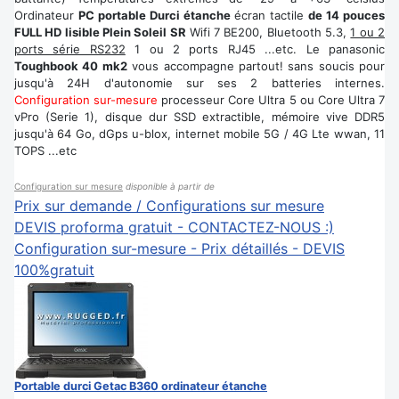
Ordinateur
PC portable Durci étanche
écran tactile
de 14 pouces
FULL HD lisible Plein Soleil SR
Wifi 7 BE200, Bluetooth 5.3,
1 ou 2
ports série RS232
1 ou 2 ports RJ45 ...etc. Le panasonic
Toughbook 40 mk2
vous accompagne partout! sans soucis pour
jusqu'à 24H d'autonomie sur ses 2 batteries internes.
Configuration sur-mesure
processeur Core Ultra 5 ou Core Ultra 7
vPro (Serie 1), disque dur SSD extractible, mémoire vive DDR5
jusqu'à 64 Go, dGps u-blox, internet mobile 5G / 4G Lte wwan, 11
TOPS ...etc
Configuration sur mesure
disponible à partir de
Prix sur demande / Configurations sur mesure
DEVIS proforma gratuit - CONTACTEZ-NOUS :)
Configuration sur-mesure - Prix détaillés - DEVIS
100%gratuit
Portable durci Getac B360 ordinateur étanche