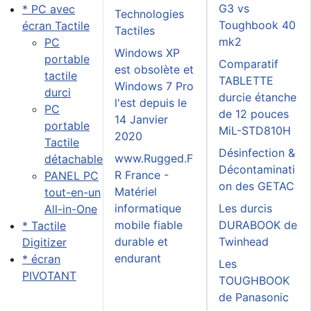
G3 vs
* PC avec
Technologies
Toughbook 40
écran Tactile
Tactiles
mk2
PC
Windows XP
portable
Comparatif
est obsolète et
tactile
TABLETTE
Windows 7 Pro
durci
durcie étanche
l'est depuis le
PC
de 12 pouces
14 Janvier
portable
MiL-STD810H
2020
Tactile
Désinfection &
www.Rugged.F
détachable
Décontaminati
R France -
PANEL PC
on des GETAC
Matériel
tout-en-un
informatique
Les durcis
All-in-One
mobile fiable
DURABOOK de
* Tactile
durable et
Twinhead
Digitizer
endurant
* écran
Les
PIVOTANT
TOUGHBOOK
de Panasonic