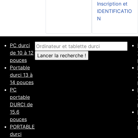
Inscription et
IDENTIFICATIO
N
PC durci
de 10 à 12
pouces
Portable
durci 13 à
14 pouces
PC
portable
DURCI de
15.6
pouces
PORTABLE
durci