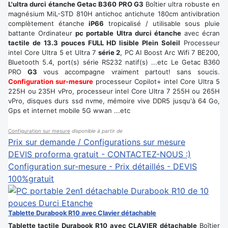
L'ultra durci étanche Getac B360 PRO G3
Boîtier ultra robuste en
magnésium MiL-STD 810H antichoc antichute 180cm antivibration
complètement étanche
iP66
tropicalisé / utilisable sous pluie
battante Ordinateur
pc portable Ultra durci étanche
avec écran
tactile de 13.3 pouces FULL HD lisible Plein Soleil
Processeur
intel Core Ultra 5 et Ultra 7
série 2
, PC AI Boost Arc Wifi 7 BE200,
Bluetooth 5.4, port(s) série RS232 natif(s) ...etc Le Getac B360
PRO
G3
vous accompagne vraiment partout! sans soucis.
Configuration sur-mesure
processeur Copilot+ intel Core Ultra 5
225H ou 235H vPro, processeur intel Core Ultra 7 255H ou 265H
vPro, disques durs ssd nvme, mémoire vive DDR5 jusqu'à 64 Go,
Gps et internet mobile 5G wwan ...etc
Configuration sur mesure
disponible à partir de
Prix sur demande / Configurations sur mesure
DEVIS proforma gratuit - CONTACTEZ-NOUS :)
Configuration sur-mesure - Prix détaillés - DEVIS
100%gratuit
Tablette Durabook R10 avec Clavier détachable
Tablette tactile Durabook R10
avec CLAVIER détachable
Boîtier