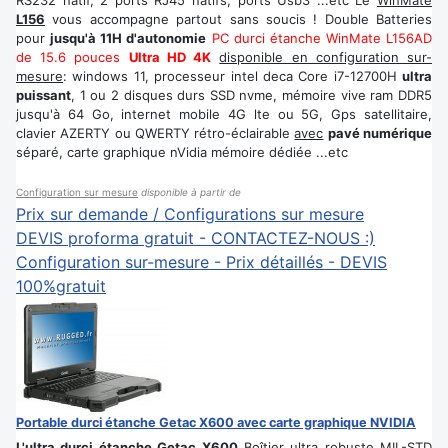
RS232 natif, 2 ports RJ45 natifs, ports Usb3 ...etc Le
WinMate
L156
vous accompagne partout sans soucis ! Double Batteries
pour
jusqu'à 11H d'autonomie
PC durci étanche WinMate L156AD
de 15.6 pouces
Ultra HD 4K
disponible en configuration sur-
mesure
: windows 11, processeur intel deca Core i7-12700H
ultra
puissant
, 1 ou 2 disques durs SSD nvme, mémoire vive ram DDR5
jusqu'à 64 Go, internet mobile 4G lte ou 5G, Gps satellitaire,
clavier AZERTY ou QWERTY rétro-éclairable
avec
pavé numérique
séparé, carte graphique nVidia mémoire dédiée ...etc
Configuration sur mesure
disponible à partir de
Prix sur demande / Configurations sur mesure
DEVIS proforma gratuit - CONTACTEZ-NOUS :)
Configuration sur-mesure - Prix détaillés - DEVIS
100%gratuit
Portable durci étanche Getac X600 avec carte graphique NVIDIA
L'ultra durci étanche Getac X600
Boîtier ultra robuste MIL-STD