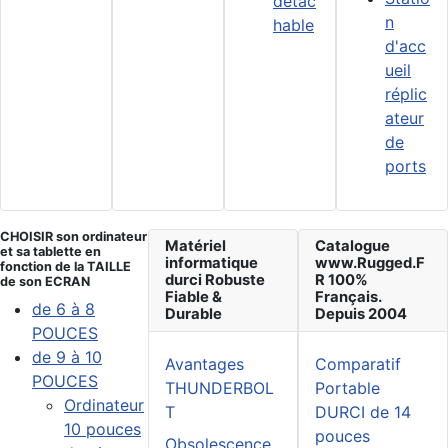
détac
n
hable
d'acc
ueil
réplic
ateur
de
ports
CHOISIR son ordinateur
Matériel
Catalogue
et sa tablette en
informatique
www.Rugged.F
fonction de la TAILLE
durci Robuste
R 100%
de son ECRAN
Fiable &
Français.
de 6 à 8
Durable
Depuis 2004
POUCES
de 9 à 10
Avantages
Comparatif
POUCES
THUNDERBOL
Portable
Ordinateur
T
DURCI de 14
10 pouces
pouces
Obsolescence