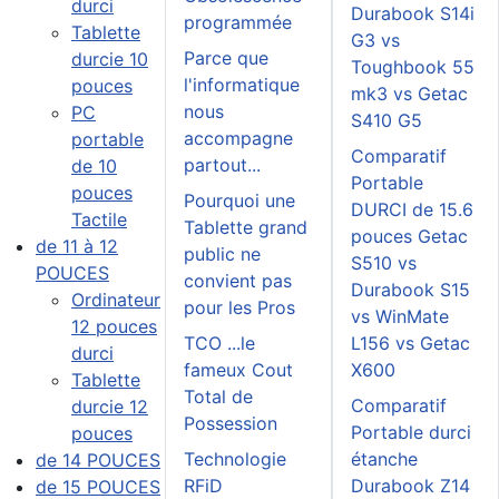
durci
Durabook S14i
programmée
Tablette
G3 vs
Parce que
durcie 10
Toughbook 55
l'informatique
pouces
mk3 vs Getac
nous
PC
S410 G5
accompagne
portable
Comparatif
partout...
de 10
Portable
pouces
Pourquoi une
DURCI de 15.6
Tactile
Tablette grand
pouces Getac
de 11 à 12
public ne
S510 vs
POUCES
convient pas
Durabook S15
Ordinateur
pour les Pros
vs WinMate
12 pouces
TCO ...le
L156 vs Getac
durci
fameux Cout
X600
Tablette
Total de
Comparatif
durcie 12
Possession
Portable durci
pouces
Technologie
étanche
de 14 POUCES
RFiD
Durabook Z14
de 15 POUCES