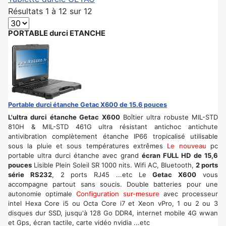
Résultats 1 à 12 sur 12
PORTABLE durci ETANCHE
Portable durci étanche Getac X600 de 15.6 pouces
L'ultra durci étanche Getac X600
Boîtier ultra robuste MIL-STD
810H & MIL-STD 461G ultra résistant antichoc antichute
antivibration complètement étanche IP66 tropicalisé utilisable
sous la pluie et sous températures extrêmes
Le nouveau
pc
portable ultra durci étanche avec grand
écran FULL HD de 15,6
pouces
Lisible Plein Soleil SR 1000 nits. Wifi AC, Bluetooth,
2 ports
série RS232
, 2 ports RJ45 ...etc Le
Getac X600
vous
accompagne partout sans soucis. Double batteries pour une
autonomie optimale
Configuration sur-mesure
avec processeur
intel Hexa Core i5 ou Octa Core i7 et Xeon vPro, 1 ou 2 ou 3
disques dur SSD, jusqu'à 128 Go DDR4, internet mobile 4G wwan
et Gps, écran tactile, carte vidéo nvidia ...etc