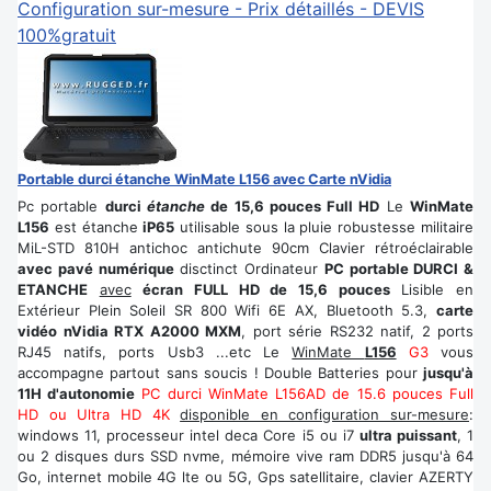
Configuration sur-mesure - Prix détaillés - DEVIS
100%gratuit
Portable durci étanche WinMate L156 avec Carte nVidia
Pc portable
durci
étanche
de 15,6 pouces Full HD
Le
WinMate
L156
est étanche
iP65
utilisable sous la pluie robustesse militaire
MiL-STD 810H antichoc antichute 90cm Clavier rétroéclairable
avec pavé numérique
disctinct Ordinateur
PC portable DURCI &
ETANCHE
avec
écran FULL HD de 15,6 pouces
Lisible en
Extérieur Plein Soleil SR 800 Wifi 6E AX, Bluetooth 5.3,
carte
vidéo nVidia RTX A2000 MXM
, port série RS232 natif, 2 ports
RJ45 natifs, ports Usb3 ...etc Le
WinMate
L156
G3
vous
accompagne partout sans soucis ! Double Batteries pour
jusqu'à
11H d'autonomie
PC durci WinMate L156AD de 15.6 pouces Full
HD ou Ultra HD 4K
disponible en configuration sur-mesure
:
windows 11, processeur intel deca Core i5 ou i7
ultra puissant
, 1
ou 2 disques durs SSD nvme, mémoire vive ram DDR5 jusqu'à 64
Go, internet mobile 4G lte ou 5G, Gps satellitaire, clavier AZERTY