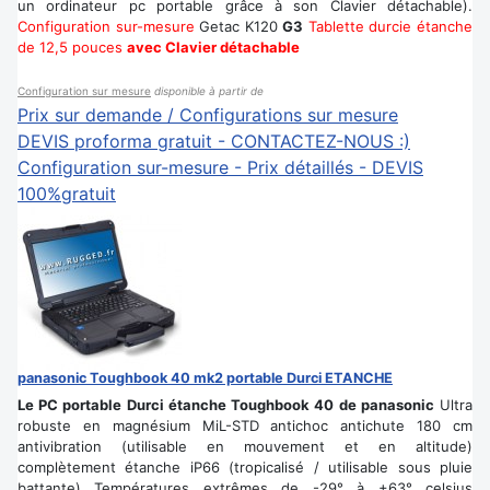
un ordinateur pc portable grâce à son Clavier détachable).
Configuration sur-mesure
Getac K120
G3
Tablette durcie étanche
de 12,5 pouces
avec Clavier détachable
Configuration sur mesure
disponible à partir de
Prix sur demande / Configurations sur mesure
DEVIS proforma gratuit - CONTACTEZ-NOUS :)
Configuration sur-mesure - Prix détaillés - DEVIS
100%gratuit
panasonic Toughbook 40 mk2 portable Durci ETANCHE
Le PC portable Durci étanche Toughbook 40 de panasonic
Ultra
robuste en magnésium MiL-STD antichoc antichute 180 cm
antivibration (utilisable en mouvement et en altitude)
complètement étanche iP66 (tropicalisé / utilisable sous pluie
battante) Températures extrêmes de -29° à +63° celsius