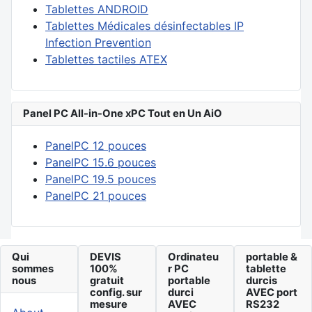
Tablettes ANDROID
Tablettes Médicales désinfectables IP
Infection Prevention
Tablettes tactiles ATEX
Panel PC All-in-One xPC Tout en Un AiO
PanelPC 12 pouces
PanelPC 15.6 pouces
PanelPC 19.5 pouces
PanelPC 21 pouces
Qui
DEVIS
Ordinateu
portable &
sommes
100%
r PC
tablette
nous
gratuit
portable
durcis
config. sur
durci
AVEC port
mesure
AVEC
RS232