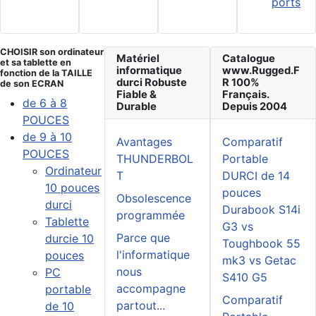
ports
CHOISIR son ordinateur
Matériel
Catalogue
et sa tablette en
informatique
www.Rugged.F
fonction de la TAILLE
durci Robuste
R 100%
de son ECRAN
Fiable &
Français.
de 6 à 8
Durable
Depuis 2004
POUCES
de 9 à 10
Avantages
Comparatif
POUCES
THUNDERBOL
Portable
Ordinateur
T
DURCI de 14
10 pouces
pouces
Obsolescence
durci
Durabook S14i
programmée
Tablette
G3 vs
Parce que
durcie 10
Toughbook 55
l'informatique
pouces
mk3 vs Getac
nous
PC
S410 G5
accompagne
portable
Comparatif
partout...
de 10