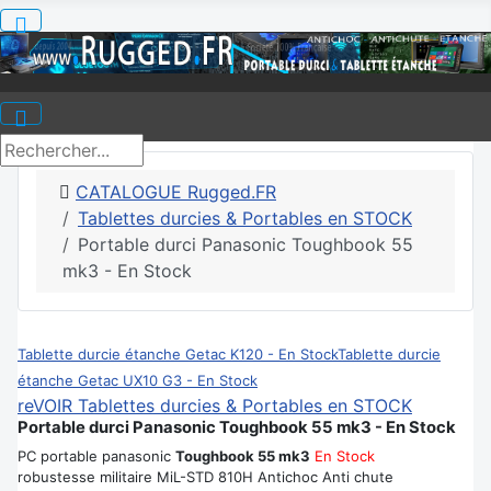
CATALOGUE Rugged.FR
Tablettes durcies & Portables en STOCK
Portable durci Panasonic Toughbook 55
mk3 - En Stock
Tablette durcie étanche Getac K120 - En Stock
Tablette durcie
étanche Getac UX10 G3 - En Stock
reVOIR Tablettes durcies & Portables en STOCK
Portable durci Panasonic Toughbook 55 mk3 - En Stock
PC portable panasonic
Toughbook 55 mk3
En Stock
robustesse militaire MiL-STD 810H Antichoc Anti chute