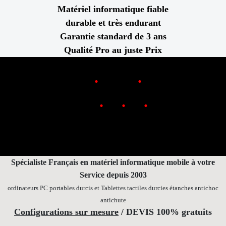
Matériel informatique fiable
durable et très endurant
Garantie standard de 3 ans
Qualité Pro au juste Prix
.
.
www
Rugged
FR
.
.
.
0
970
469
719
Téléphone
Contact
E-m@iL
par
Spécialiste Français en matériel informatique mobile
à votre
Service depuis 2003
ordinateurs PC portables durcis et Tablettes tactiles durcies étanches
antichoc
antichute
Configurations sur mesure
/ DEVIS 100% gratuits