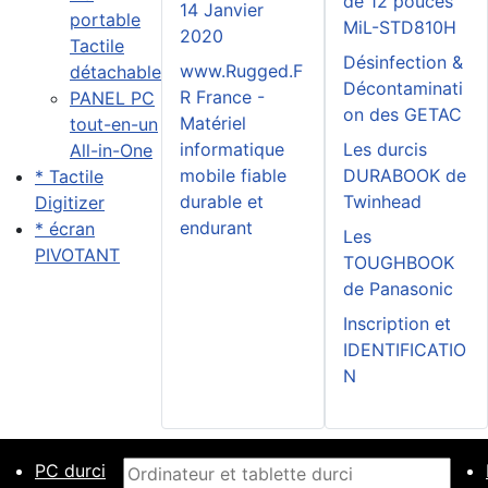
de 12 pouces
14 Janvier
portable
MiL-STD810H
2020
Tactile
Désinfection &
www.Rugged.F
détachable
Décontaminati
R France -
PANEL PC
on des GETAC
Matériel
tout-en-un
informatique
Les durcis
All-in-One
mobile fiable
DURABOOK de
* Tactile
durable et
Twinhead
Digitizer
endurant
* écran
Les
PIVOTANT
TOUGHBOOK
de Panasonic
Inscription et
IDENTIFICATIO
N
PC durci