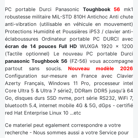
PC portable Durci Panasonic
Toughbook
56
mk1
robustesse militaire MiL-STD 810H Antichoc Anti chute
anti-vibration (utilisable en véhicule en mouvement)
Protections Humidité et Poussières iP53 / clavier anti-
éclaboussures Ordinateur portable PC DURCI avec
écran de 14 pouces Full HD
WUXGA 1920 x 1200
(Tactile optionnel) Le nouveau PC portable Durci
panasonic Toughbook 56
(FZ-56) vous accompagne
partout sans soucis.
Nouveau modèle 2026
Configuration sur-mesure en France avec Clavier
Azerty Français, Windows 11 Pro, processeur intel
Core Ultra 5 & Ultra 7 série2, DDRam DDR5 jusqu'à 64
Go, disques durs SSD nvme, port série RS232, WiFi 7,
bluetooth 5.4, internet mobile 4G & 5G, dGps - certifié
red Hat Enterprise Linux 10 ...etc
Ce materiel peut egalement correspondre a votre
recherche - Nous sommes aussi a votre Service pour