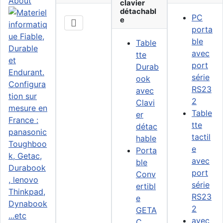
About
clavier
détachabl
PC
e
porta
ble
Table
avec
tte
port
Durab
série
ook
RS23
avec
2
Clavi
Table
er
tte
détac
tactil
hable
e
Porta
avec
ble
port
Conv
série
ertibl
RS23
e
2
GETA
avec
C