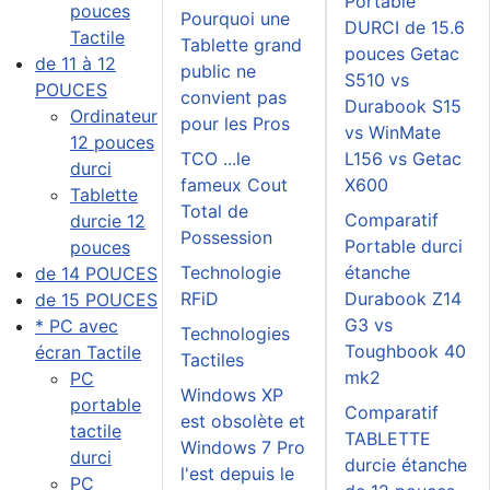
Portable
pouces
Pourquoi une
DURCI de 15.6
Tactile
Tablette grand
pouces Getac
de 11 à 12
public ne
S510 vs
POUCES
convient pas
Durabook S15
Ordinateur
pour les Pros
vs WinMate
12 pouces
TCO ...le
L156 vs Getac
durci
fameux Cout
X600
Tablette
Total de
Comparatif
durcie 12
Possession
Portable durci
pouces
Technologie
étanche
de 14 POUCES
RFiD
Durabook Z14
de 15 POUCES
G3 vs
* PC avec
Technologies
Toughbook 40
écran Tactile
Tactiles
mk2
PC
Windows XP
portable
Comparatif
est obsolète et
tactile
TABLETTE
Windows 7 Pro
durci
durcie étanche
l'est depuis le
PC