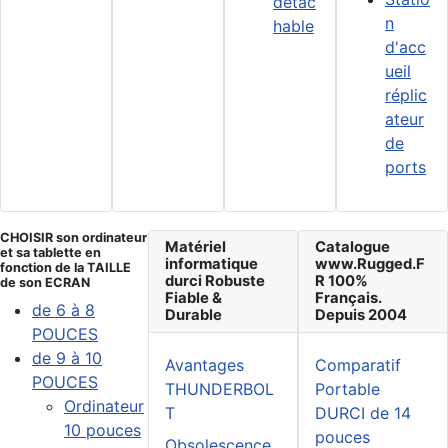
détac
n
hable
d'acc
ueil
réplic
ateur
de
ports
CHOISIR son ordinateur
Matériel
Catalogue
et sa tablette en
informatique
www.Rugged.F
fonction de la TAILLE
durci Robuste
R 100%
de son ECRAN
Fiable &
Français.
de 6 à 8
Durable
Depuis 2004
POUCES
de 9 à 10
Avantages
Comparatif
POUCES
THUNDERBOL
Portable
Ordinateur
T
DURCI de 14
10 pouces
pouces
Obsolescence