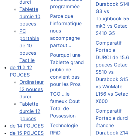
durci
Durabook S14i
programmée
Tablette
G3 vs
Parce que
durcie 10
Toughbook 55
l'informatique
pouces
mk3 vs Getac
nous
PC
S410 G5
accompagne
portable
Comparatif
partout...
de 10
Portable
pouces
Pourquoi une
DURCI de 15.6
Tactile
Tablette grand
pouces Getac
de 11 à 12
public ne
S510 vs
POUCES
convient pas
Durabook S15
Ordinateur
pour les Pros
vs WinMate
12 pouces
TCO ...le
L156 vs Getac
durci
fameux Cout
X600
Tablette
Total de
Comparatif
durcie 12
Possession
Portable durci
pouces
Technologie
étanche
de 14 POUCES
RFiD
Durabook Z14
de 15 POUCES