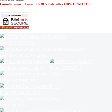
Consultez-nous
...
Conseils &
DEVIS détaillés 100% GRATUITS
Acer Pro ENDURO
Dell pro Latitude Rugged
Durabook Accessoires
Ecran PORTABLE
Getac Accessoires
Panel PC Shuttle xPC
Portable ASUS