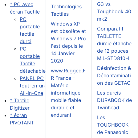
G3 vs
* PC avec
Technologies
Toughbook 40
écran Tactile
Tactiles
mk2
PC
Windows XP
portable
Comparatif
est obsolète et
tactile
TABLETTE
Windows 7 Pro
durci
durcie étanche
l'est depuis le
PC
de 12 pouces
14 Janvier
portable
MiL-STD810H
2020
Tactile
Désinfection &
www.Rugged.F
détachable
Décontaminati
R France -
PANEL PC
on des GETAC
Matériel
tout-en-un
informatique
Les durcis
All-in-One
mobile fiable
DURABOOK de
* Tactile
durable et
Twinhead
Digitizer
endurant
* écran
Les
PIVOTANT
TOUGHBOOK
de Panasonic