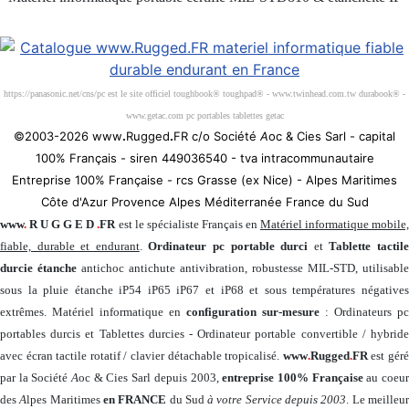
Société 100% Française
https://panasonic.net/cns/pc est le site officiel toughbook® toughpad® - www.twinhead.com.tw durabook® -
www.getac.com pc portables tablettes getac
©2003-2026 www
.
Rugged
.
FR c/o Société
A
oc & Cies Sarl - capital
100% Français - siren 449036540 - tva intracommunautaire
Entreprise 100% Française - rcs Grasse (ex Nice) - Alpes Maritimes
Côte d'Azur Provence Alpes Méditerranée France du Sud
www
.
R U G G E D
.
FR
est le spécialiste Français en
Matériel informatique mobile
fiable, durable et endurant
.
Ordinateur pc portable durci
et
Tablette tactil
durcie étanche
antichoc antichute antivibration, robustesse MIL-STD, utilisable
sous la pluie étanche iP54 iP65 iP67 et iP68 et sous températures négatives
extrêmes. Matériel informatique en
configuration sur-mesure
: Ordinateurs pc
portables durcis et Tablettes durcies - Ordinateur portable convertible / hybride
avec écran tactile rotatif / clavier détachable tropicalisé.
www
.
Rugged
.
FR
est gér
par la Société
A
oc & Cies Sarl depuis 2003,
entreprise 100% Française
au coeu
des
A
lpes Maritimes
en FRANCE
du Sud
à votre Service depuis 2003
. Le meilleu