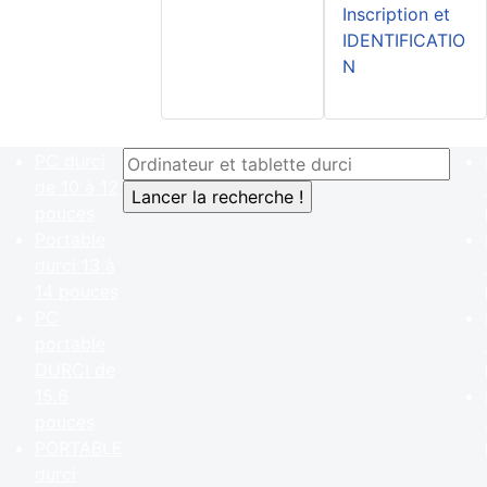
Inscription et
IDENTIFICATIO
N
PC durci
de 10 à 12
pouces
Portable
durci 13 à
14 pouces
PC
portable
DURCI de
15.6
pouces
PORTABLE
durci