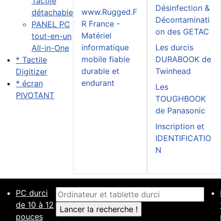
Tactile
Désinfection &
www.Rugged.F
détachable
Décontaminati
R France -
PANEL PC
on des GETAC
Matériel
tout-en-un
informatique
Les durcis
All-in-One
mobile fiable
DURABOOK de
* Tactile
durable et
Twinhead
Digitizer
endurant
* écran
Les
PIVOTANT
TOUGHBOOK
de Panasonic
Inscription et
IDENTIFICATIO
N
PC durci
de 10 à 12
pouces