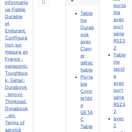
porta
ble
Table
avec
tte
port
Durab
série
ook
RS23
avec
2
Clavi
Table
er
tte
détac
tactil
hable
e
Porta
avec
ble
port
Conv
série
ertibl
RS23
e
2
GETA
avec
C
Terms of
2
Table
service