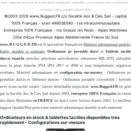
https://panasonic.net/cns/pc est le site officiel toughbook® toughpad® - www.twinhead.com.tw durabook® -
www.getac.com pc portables tablettes getac
©2003-2026 www
.
Rugged
.
FR c/o Société
A
oc & Cies Sarl - capital
100% Français - siren 449036540 - tva intracommunautaire
Entreprise 100% Française - rcs Grasse (ex Nice) - Alpes Maritimes
Côte d'Azur Provence Alpes Méditerranée France du Sud
www
.
R U G G E D
.
FR
est le spécialiste Français en
Matériel informatique mobile
fiable, durable et endurant
.
Ordinateur pc portable durci
et
Tablette tactil
durcie étanche
antichoc antichute antivibration, robustesse MIL-STD, utilisable
sous la pluie étanche iP54 iP65 iP67 et iP68 et sous températures négatives
extrêmes. Matériel informatique en
configuration sur-mesure
: Ordinateurs pc
portables durcis et Tablettes durcies - Ordinateur portable convertible / hybride
avec écran tactile rotatif / clavier détachable tropicalisé.
www
.
Rugged
.
FR
est gér
par la Société
A
oc & Cies Sarl depuis 2003,
entreprise 100% Française
au coeu
des
A
lpes Maritimes
en FRANCE
du Sud
à votre Service depuis 2003
. Le meilleu
rapport Qualité/Prix pour votre matériel informatique durable et très endurant.
Ordinateurs en stock & tablettes tactiles disponibles très
rapidement - Configurations sur-mesure