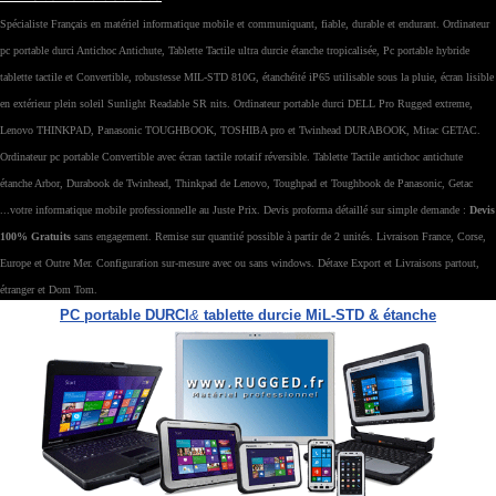
Spécialiste Français en matériel informatique mobile et communiquant, fiable, durable et endurant. Ordinateur
pc portable durci Antichoc Antichute, Tablette Tactile ultra durcie étanche tropicalisée, Pc portable hybride
tablette tactile et Convertible, robustesse MIL-STD 810G, étanchéité iP65 utilisable sous la pluie, écran lisible
en extérieur plein soleil Sunlight Readable SR nits. Ordinateur portable durci DELL Pro Rugged extreme,
Lenovo THINKPAD, Panasonic TOUGHBOOK, TOSHIBA pro et Twinhead DURABOOK, Mitac GETAC.
Ordinateur pc portable Convertible avec écran tactile rotatif réversible. Tablette Tactile antichoc antichute
étanche Arbor, Durabook de Twinhead, Thinkpad de Lenovo, Toughpad et Toughbook de Panasonic, Getac
...votre informatique mobile professionnelle au Juste Prix. Devis proforma détaillé sur simple demande :
Devis
100% Gratuits
sans engagement. Remise sur quantité possible à partir de 2 unités. Livraison France, Corse,
Europe et Outre Mer. Configuration sur-mesure avec ou sans windows. Détaxe Export et Livraisons partout,
étranger et Dom Tom.
PC portable DURCI
&
tablette durcie MiL-STD & étanche