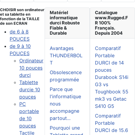
CHOISIR son ordinateur
Matériel
Catalogue
et sa tablette en
informatique
www.Rugged.F
fonction de la TAILLE
durci Robuste
R 100%
de son ECRAN
Fiable &
Français.
de 6 à 8
Durable
Depuis 2004
POUCES
de 9 à 10
Avantages
Comparatif
POUCES
THUNDERBOL
Portable
Ordinateur
T
DURCI de 14
10 pouces
pouces
Obsolescence
durci
Durabook S14i
programmée
Tablette
G3 vs
Parce que
durcie 10
Toughbook 55
l'informatique
pouces
mk3 vs Getac
nous
PC
S410 G5
accompagne
portable
Comparatif
partout...
de 10
Portable
pouces
Pourquoi une
DURCI de 15.6
Tactile