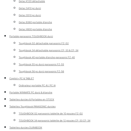
Getac K120 détachable
Getac S410 pc durci
Getac S510 pc durci
Getac B360 portable étanche
Getac X600 portable étanche
Portable panasonic TOUGHBOOK durci
Toughbook G2 détachable panasonic FZ-G2
Toughbook 34 détachable panasonic CF-33 & CF-34
Toughbook 40 portable étanche panasonic FZ-40
Toughbook 55 pc durci panasonic FZ-55
Toughbook 56 pc durci panasonic FZ-56
Copilot+ PC & TABLET
Ordinateur portable PC AI / PC IA
Portable WINMATE PC durci & étanche
Tablettes durcies & Portables en STOCK
Tablettes Toughbook PANASONIC durcies
TOUGHBOOK G2 panasonic tablette de 10 pouces FZ-G2
TOUGHBOOK 34 panasonic tablette de 12 pouces CF-33 CF-34
Tablettes durcies DURABOOK