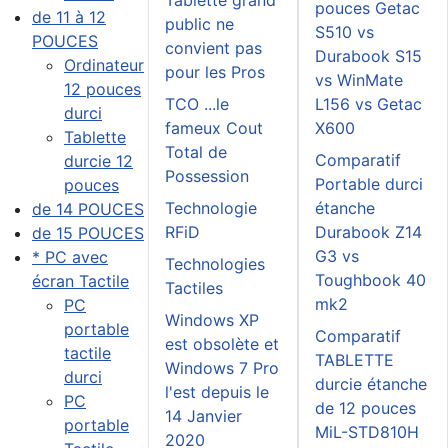
Tablette grand
pouces Getac
de 11 à 12
public ne
S510 vs
POUCES
convient pas
Durabook S15
Ordinateur
pour les Pros
vs WinMate
12 pouces
TCO ...le
L156 vs Getac
durci
fameux Cout
X600
Tablette
Total de
Comparatif
durcie 12
Possession
Portable durci
pouces
Technologie
étanche
de 14 POUCES
RFiD
Durabook Z14
de 15 POUCES
G3 vs
* PC avec
Technologies
Toughbook 40
écran Tactile
Tactiles
mk2
PC
Windows XP
portable
Comparatif
est obsolète et
tactile
TABLETTE
Windows 7 Pro
durci
durcie étanche
l'est depuis le
PC
de 12 pouces
14 Janvier
portable
MiL-STD810H
2020