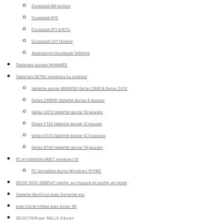
Durabook R8 fanless
Durabook R10
Durabook R11 & R11L
Durabook U11 fanless
Accessoires Durabook Tablette
Tablettes durcies WINMATE
Tablettes GETAC windows ou android
tablette durcie ANDROID Getac ZX80 & Getac ZX10
Getac ZX80W tablette durcie 8 pouces
Getac UX10 tablette durcie 10 pouces
Getac F120 tablette durcie 12 pouces
Getac K120 tablette durcie 12.5 pouces
Getac G140 tablette durcie 14 pouces
PC et tablettes AVEC windows 10
PC portables durcis Windows 10 PRO
DEVIS 100% GRATUIT config. sur mesure et config. en stock
Tablette BestCost avec Garantie pro
avec Carte nVidia avec écran 4K
SELECTION par TAILLE d'écran