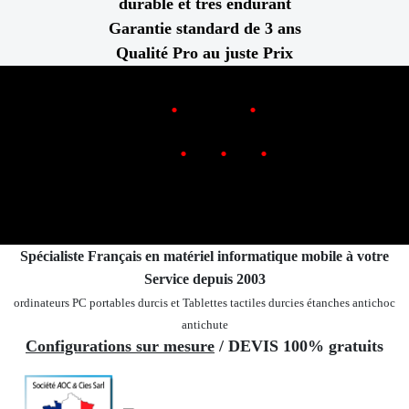
durable et très endurant
Garantie standard de 3 ans
Qualité Pro au juste Prix
.
.
www
Rugged
FR
.
.
.
0
970
469
719
Téléphone
Contact
E-m@iL
par
Spécialiste Français en matériel informatique mobile
à votre
Service depuis 2003
ordinateurs PC portables durcis et Tablettes tactiles durcies étanches
antichoc
antichute
Configurations sur mesure
/ DEVIS 100% gratuits