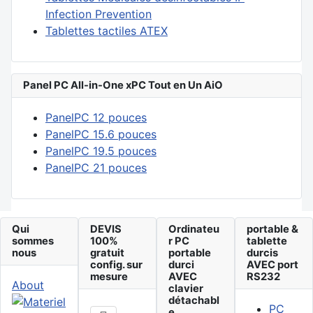
Infection Prevention
Tablettes tactiles ATEX
Panel PC All-in-One xPC Tout en Un AiO
PanelPC 12 pouces
PanelPC 15.6 pouces
PanelPC 19.5 pouces
PanelPC 21 pouces
Qui
DEVIS
Ordinateu
portable &
sommes
100%
r PC
tablette
nous
gratuit
portable
durcis
config. sur
durci
AVEC port
mesure
AVEC
RS232
About
clavier
détachabl
PC
e