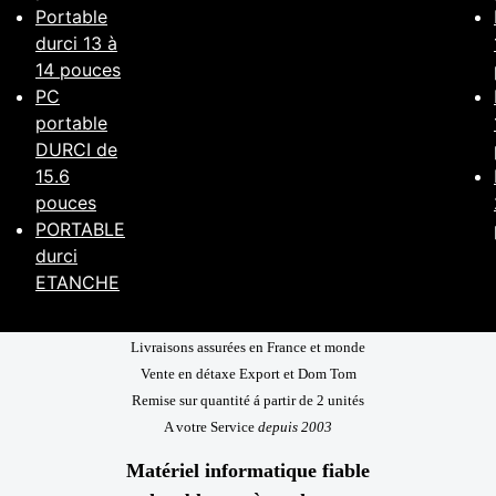
Portable
durci 13 à
14 pouces
PC
portable
DURCI de
15.6
pouces
PORTABLE
durci
ETANCHE
Livraisons assurées en France et monde
Vente en détaxe Export et Dom Tom
Remise sur quantité á partir de 2 unités
A votre Service
depuis 2003
Matériel informatique fiable