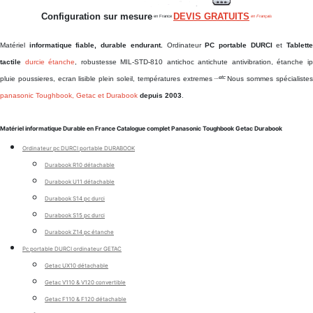
Configuration sur mesure
DEVIS GRATUITS
en France
en Français
Matériel
informatique fiable, durable endurant.
Ordinateur
PC portable DURCI
et
Tablett
tactile
durcie étanche
, robustesse MIL-STD-810 antichoc antichute antivibration, étanche i
...etc
pluie poussieres, ecran lisible plein soleil, températures extremes
Nous sommes spécialiste
panasonic Toughbook, Getac et Durabook
depuis 2003
.
Matériel informatique Durable en France Catalogue complet Panasonic Toughbook Getac Durabook
Ordinateur pc DURCI portable DURABOOK
Durabook R10 détachable
Durabook U11 détachable
Durabook S14 pc durci
Durabook S15 pc durci
Durabook Z14 pc étanche
Pc portable DURCI ordinateur GETAC
Getac UX10 détachable
Getac V110 & V120 convertible
Getac F110 & F120 détachable