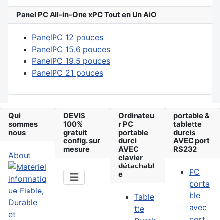
Panel PC All-in-One xPC Tout en Un AiO
PanelPC 12 pouces
PanelPC 15.6 pouces
PanelPC 19.5 pouces
PanelPC 21 pouces
Qui
DEVIS
Ordinateu
portable &
sommes
100%
r PC
tablette
nous
gratuit
portable
durcis
config. sur
durci
AVEC port
mesure
AVEC
RS232
About
clavier
détachabl
PC
e
porta
ble
Table
avec
tte
port