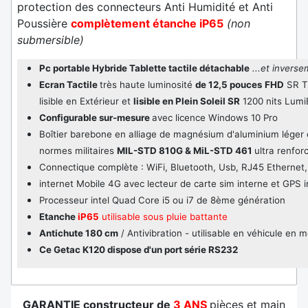
protection des connecteurs Anti Humidité et Anti
Poussière
complètement étanche iP65
(non
submersible)
Pc portable Hybride Tablette tactile détachable
...et invers
Ecran Tactile
très haute luminosité
de 12,5 pouces
FHD
SR 
lisible en Extérieur et
lisible en Plein Soleil SR
1200 nits Lum
Configurable sur-mesure
avec licence Windows 10 Pro
Boîtier barebone en alliage de magnésium d'aluminium léger et
normes militaires
MIL-STD 810G & MiL-STD 461
ultra renfor
Connectique complète : WiFi, Bluetooth, Usb, RJ45 Ethernet, 
internet Mobile 4G avec lecteur de carte sim interne et GPS i
Processeur intel Quad Core i5 ou i7 de 8ème génération
Etanche
iP65
utilisable sous pluie battante
Antichute 180 cm
/ Antivibration - utilisable en véhicule en
Ce Getac K120 dispose d'un port série RS232
GARANTIE constructeur de
3 ANS
pièces et main