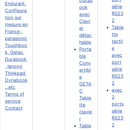
Durab
série
ook
RS23
avec
2
Clavi
Table
er
tte
détac
tactil
hable
e
Porta
avec
ble
port
Conv
série
ertibl
RS23
e
2
GETA
avec
C
Terms of
2
Table
service
ports
tte
Contact
série
clavie
RS23
r
2
Table