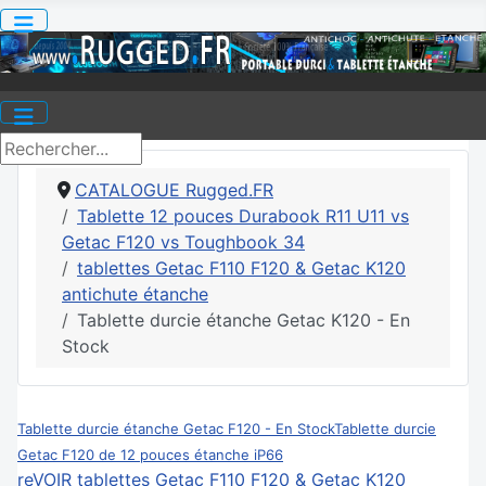
CATALOGUE Rugged.FR
Tablette 12 pouces Durabook R11 U11 vs
Getac F120 vs Toughbook 34
tablettes Getac F110 F120 & Getac K120
antichute étanche
Tablette durcie étanche Getac K120 - En
Stock
Tablette durcie étanche Getac F120 - En Stock
Tablette durcie
Getac F120 de 12 pouces étanche iP66
reVOIR tablettes Getac F110 F120 & Getac K120