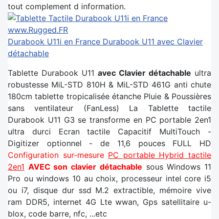
tout complement d information.
Durabook U11i en France
Durabook U11 avec Clavier
détachable
Tablette Durabook U11
avec Clavier détachable
ultra
robustesse MiL-STD 810H & MiL-STD 461G anti chute
180cm tablette tropicalisée étanche Pluie & Poussières
sans ventilateur (FanLess) La Tablette tactile
Durabook U11 G3 se transforme en PC portable 2en1
ultra durci Ecran tactile Capacitif MultiTouch -
Digitizer optionnel - de 11,6 pouces FULL HD
Configuration sur-mesure
PC portable Hybrid tactile
2en1
AVEC son clavier détachable
sous Windows 11
Pro ou windows 10 au choix, processeur intel core i5
ou i7, disque dur ssd M.2 extractible, mémoire vive
ram DDR5, internet 4G Lte wwan, Gps satellitaire u-
blox, code barre, nfc, ...etc