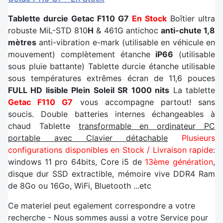
Tablette durcie Getac F110 G7
En Stock
Boîtier ultra
robuste MiL-STD 810
H
& 461G antichoc
anti-chute 1,8
mètres
anti-vibration e-mark (utilisable en véhicule en
mouvement) complètement étanche
iP66
(utilisable
sous pluie battante) Tablette durcie étanche utilisable
sous températures extrêmes écran de 11,6 pouces
FULL HD lisible Plein Soleil SR 1000 nits
La tablette
Getac F110 G7
vous accompagne partout! sans
soucis. Double batteries internes échangeables à
chaud Tablette
transformable en ordinateur PC
portable avec Clavier détachable
Plusieurs
configurations disponibles en Stock / Livraison rapide
:
windows 11 pro 64bits, Core i5 de
13ème génération
,
disque dur SSD extractible, mémoire vive DDR4 Ram
de 8Go ou 16Go, WiFi, Bluetooth ...etc
Ce materiel peut egalement correspondre a votre
recherche - Nous sommes aussi a votre Service pour