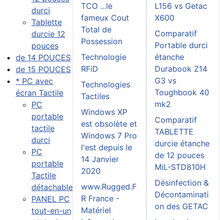
TCO ...le
L156 vs Getac
durci
fameux Cout
X600
Tablette
Total de
Comparatif
durcie 12
Possession
Portable durci
pouces
Technologie
étanche
de 14 POUCES
RFiD
Durabook Z14
de 15 POUCES
G3 vs
* PC avec
Technologies
Toughbook 40
écran Tactile
Tactiles
mk2
PC
Windows XP
portable
Comparatif
est obsolète et
tactile
TABLETTE
Windows 7 Pro
durci
durcie étanche
l'est depuis le
PC
de 12 pouces
14 Janvier
portable
MiL-STD810H
2020
Tactile
Désinfection &
www.Rugged.F
détachable
Décontaminati
R France -
PANEL PC
on des GETAC
Matériel
tout-en-un