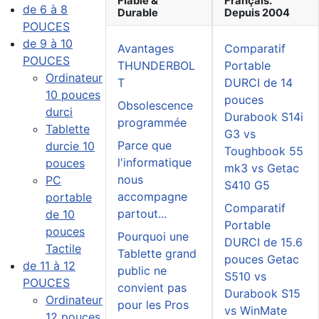
Fiable &
Français.
de 6 à 8
Durable
Depuis 2004
POUCES
de 9 à 10
Avantages
Comparatif
POUCES
THUNDERBOL
Portable
Ordinateur
T
DURCI de 14
10 pouces
pouces
Obsolescence
durci
Durabook S14i
programmée
Tablette
G3 vs
Parce que
durcie 10
Toughbook 55
l'informatique
pouces
mk3 vs Getac
nous
PC
S410 G5
accompagne
portable
Comparatif
partout...
de 10
Portable
pouces
Pourquoi une
DURCI de 15.6
Tactile
Tablette grand
pouces Getac
de 11 à 12
public ne
S510 vs
POUCES
convient pas
Durabook S15
Ordinateur
pour les Pros
vs WinMate
12 pouces