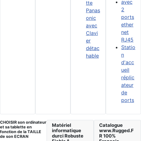
avec
tte
2
Panas
ports
onic
ether
avec
net
Clavi
RJ45
er
Statio
détac
n
hable
d'acc
ueil
réplic
ateur
de
ports
CHOISIR son ordinateur
Matériel
Catalogue
et sa tablette en
informatique
www.Rugged.F
fonction de la TAILLE
durci Robuste
R 100%
de son ECRAN