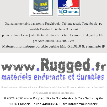
Ordinateur portable panasonic Toughbook | Tablette tactile Toughbook | pc
portable Durabook | tablette Durabook
portable durci Getac | tablette tactile étanche Getac | Lenovo Thinkpad Hp Elite
pro Acer Enduro Asus PRO ...
etc
Matériel informatique portable certifié MiL-STD810 & étanchéité IP
Société 100% Française
https://panasonic.net/cns/pc est le site officiel toughbook® toughpad® - www.twinhead.com.tw durabook® -
www.getac.com pc portables tablettes getac
©2003-2026 www
.
Rugged
.
FR c/o Société
A
oc & Cies Sarl - capital
100% Français - siren 449036540 - tva intracommunautaire