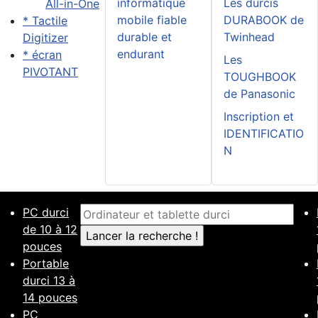
informatique
Les durcis
All-in-One
mobile fiable
DURABOOK de
* Tactile
durable et
Twinhead
Digitizer
endurant
* écran
Les
PIVOTANT
TOUGHBOOK
de Panasonic
Inscription et
IDENTIFICATIO
N
PC durci
de 10 à 12
pouces
Portable
durci 13 à
14 pouces
PC