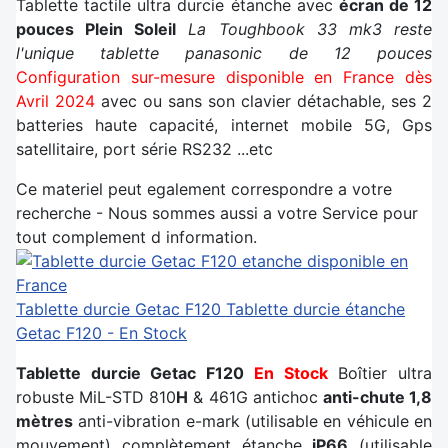
Tablette tactile ultra durcie étanche avec
écran de 12
pouces Plein Soleil
La Toughbook 33 mk3 reste
l'unique tablette panasonic de 12 pouces
Configuration sur-mesure disponible en France dès
Avril 2024
avec ou sans son clavier détachable, ses 2
batteries haute capacité, internet mobile 5G, Gps
satellitaire, port série RS232 ...etc
Ce materiel peut egalement correspondre a votre
recherche - Nous sommes aussi a votre Service pour
tout complement d information.
Tablette durcie Getac F120
Tablette durcie étanche
Getac F120 - En Stock
Tablette durcie Getac F120
En Stock
Boîtier ultra
robuste MiL-STD 810
H
& 461G antichoc
anti-chute 1,8
mètres
anti-vibration e-mark (utilisable en véhicule en
mouvement) complètement étanche
iP66
(utilisable