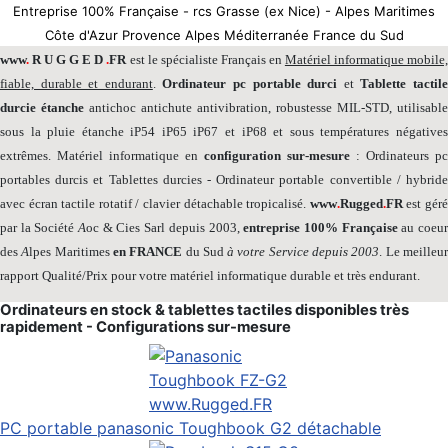
Entreprise 100% Française - rcs Grasse (ex Nice) - Alpes Maritimes
Côte d'Azur Provence Alpes Méditerranée France du Sud
www
.
R U G G E D
.
FR
est le spécialiste Français en
Matériel informatique mobile
fiable, durable et endurant
.
Ordinateur pc portable durci
et
Tablette tactil
durcie étanche
antichoc antichute antivibration, robustesse MIL-STD, utilisable
sous la pluie étanche iP54 iP65 iP67 et iP68 et sous températures négatives
extrêmes. Matériel informatique en
configuration sur-mesure
: Ordinateurs pc
portables durcis et Tablettes durcies - Ordinateur portable convertible / hybride
avec écran tactile rotatif / clavier détachable tropicalisé.
www
.
Rugged
.
FR
est gér
par la Société
A
oc & Cies Sarl depuis 2003,
entreprise 100% Française
au coeu
des
A
lpes Maritimes
en FRANCE
du Sud
à votre Service depuis 2003
. Le meilleu
rapport Qualité/Prix pour votre matériel informatique durable et très endurant.
Ordinateurs en stock & tablettes tactiles disponibles très
rapidement - Configurations sur-mesure
PC portable panasonic Toughbook G2 détachable