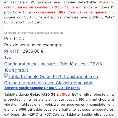
en ordinateur PC portable avec Clavier détachable
Plusieurs
configurations disponibles En Stock / Livraison rapide
: windows 11
pro, Core Ultra 5
processeurs Ultra Core de 2ème génération
,
disque dur SSD mvme extractible, mémoire vive lpDDR5x, WiFi7
BE, Bluetooth 5.4 ...etc
Configuration sur mesure
disponible à partir de
Prix TTC :
Prix de vente avec escompte:
Prix HT :
2935,00 €
Tva :
Configuration sur-mesure - Prix détaillés - DEVIS
100%gratuit
Tablette durcie étanche Getac K120 - En Stock
Tablette durcie
Getac K120 G3
En Stock
Boîtier ultra robuste ultra
protecteur ultra résistant antichute jusqu'à 180 cm antichoc anti
vibration (utilisable en véhicule en mouvement) complètement
étanche iP66 utilisable sous pluie battante et sous températures
extrêmes de -29°C à +63°Celsius Tablette tactile ultra durcie