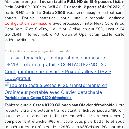
étanche avec grand
écran tactile FULL HD de 15,6 pouces
Lisible
Plein Soleil SR 1000nits. Wifi AC, Bluetooth,
2 ports série RS232
, 2
ports RJ45 ...etc Le
Getac X600
vous accompagne partout sans
soucis. Double batteries pour une autonomie optimale
Configuration sur-mesure
avec processeur intel Hexa Core i5 ou
Octa Core i7 et i9 vPro, 1 ou 2 ou 3 disques dur SSD, jusqu'à 64
Go DDR4, internet mobile 4G wwan et Gps, écran tactile, carte
vidéo nvidia ...etc
Configuration sur mesure
disponible à partir de
Prix sur demande / Configurations sur mesure
DEVIS proforma gratuit - CONTACTEZ-NOUS :)
Configuration sur-mesure - Prix détaillés - DEVIS
100%gratuit
Portable durci Getac K120 détachable
Tablette durcie
Getac K120 G3 avec son Clavier détachable
Ultra
robuste ultra protecteur ultra résistant antichute jusqu'à 180 cm
antichoc anti vibration (utilisable en véhicule en mouvement)
complètement étanche iP66 utilisable sous pluie battante et sous
températures extrêmes de -29°C à +63°Celsius PC portable