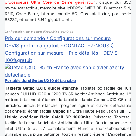
processeurs Ultra Core de 2ème génération
, disque dur SSD
mvme extractible, mémoire vive lpDDR5x, WiFi7 BE, Bluetooth 5.4,
RFiD, Code Barre, internet mobile 5G, Gps satellitaire, port série
RS232, ethernet RJ45 gigabit ...etc
Configuration sur mesure
disponible à partir de
Prix sur demande / Configurations sur mesure
DEVIS proforma gratuit - CONTACTEZ-NOUS :)
Configuration sur-mesure - Prix détaillés - DEVIS
100%gratuit
Portable durci Getac UX10 détachable
Tablette Getac UX10 durcie étanche
Tablette pc tactile de 10.1
pouces FULLHD 1920 x 1200 TS SR boitier Antichoc Antichute 1,8
mètres totalement étanche la tablette durcie Getac UX10 G5 est
antichoc antichute étanche (poignée rigide et clavier détachable
optionnels) écran tactile
Capacitif
Ultra Haute Résolution Full HD
Lisible extérieur Plein Soleil SR 1000nits
Puissante Tablette
tactile Antichoc Antichute Antivibration Ultra Durcie processeur
intel Ultra 5 ou u7 complètement Etanche (non-submersible)
utilisable sous pluie battante, tout en restant légère : L'excellence