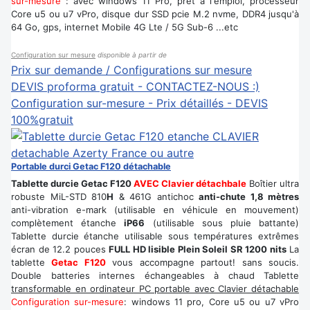
sur-mesure
: avec windows 11 Pro, prêt à l'emploi, processeur
Core u5 ou u7 vPro, disque dur SSD pcie M.2 nvme, DDR4 jusqu'à
64 Go, gps, internet Mobile 4G Lte / 5G Sub-6 ...etc
Configuration sur mesure
disponible à partir de
Prix sur demande / Configurations sur mesure
DEVIS proforma gratuit - CONTACTEZ-NOUS :)
Configuration sur-mesure - Prix détaillés - DEVIS
100%gratuit
Portable durci Getac F120 détachable
Tablette durcie Getac F120
AVEC Clavier détachbale
Boîtier ultra
robuste MiL-STD 810
H
& 461G antichoc
anti-chute 1,8 mètres
anti-vibration e-mark (utilisable en véhicule en mouvement)
complètement étanche
iP66
(utilisable sous pluie battante)
Tablette durcie étanche utilisable sous températures extrêmes
écran de 12.2 pouces
FULL HD lisible Plein Soleil SR 1200 nits
La
tablette
Getac F120
vous accompagne partout! sans soucis.
Double batteries internes échangeables à chaud Tablette
transformable en ordinateur PC portable avec Clavier détachable
Configuration sur-mesure
: windows 11 pro, Core u5 ou u7 vPro