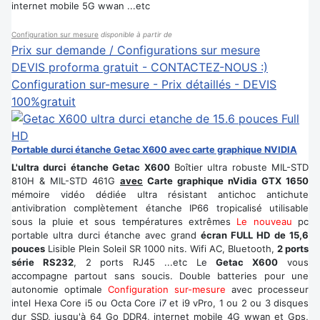
internet mobile 5G wwan ...etc
Configuration sur mesure
disponible à partir de
Prix sur demande / Configurations sur mesure
DEVIS proforma gratuit - CONTACTEZ-NOUS :)
Configuration sur-mesure - Prix détaillés - DEVIS
100%gratuit
Portable durci étanche Getac X600 avec carte graphique NVIDIA
L'ultra durci étanche Getac X600
Boîtier ultra robuste MIL-STD
810H & MIL-STD 461G
avec
Carte graphique nVidia GTX 1650
mémoire vidéo dédiée ultra résistant antichoc antichute
antivibration complètement étanche IP66 tropicalisé utilisable
sous la pluie et sous températures extrêmes
Le nouveau
pc
portable ultra durci étanche avec grand
écran FULL HD de 15,6
pouces
Lisible Plein Soleil SR 1000 nits. Wifi AC, Bluetooth,
2 ports
série RS232
, 2 ports RJ45 ...etc Le
Getac X600
vous
accompagne partout sans soucis. Double batteries pour une
autonomie optimale
Configuration sur-mesure
avec processeur
intel Hexa Core i5 ou Octa Core i7 et i9 vPro, 1 ou 2 ou 3 disques
dur SSD, jusqu'à 64 Go DDR4, internet mobile 4G wwan et Gps,