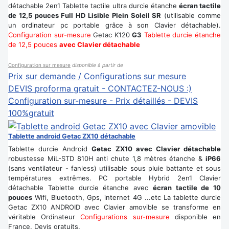
détachable 2en1 Tablette tactile ultra durcie étanche
écran tactile
de 12,5 pouces Full HD Lisible Plein Soleil SR
(utilisable comme
un ordinateur pc portable grâce à son Clavier détachable).
Configuration sur-mesure
Getac K120
G3
Tablette durcie étanche
de 12,5 pouces
avec Clavier détachable
Configuration sur mesure
disponible à partir de
Prix sur demande / Configurations sur mesure
DEVIS proforma gratuit - CONTACTEZ-NOUS :)
Configuration sur-mesure - Prix détaillés - DEVIS
100%gratuit
Tablette android Getac ZX10 détachable
Tablette durcie Android
Getac ZX10 avec Clavier détachable
robustesse MiL-STD 810H anti chute 1,8 mètres étanche &
iP66
(sans ventilateur - fanless) utilisable sous pluie battante et sous
températures extrêmes. PC portable Hybrid 2en1 Clavier
détachable Tablette durcie étanche avec
écran tactile de 10
pouces
Wifi, Bluetooth, Gps, internet 4G ...etc La tablette durcie
Getac ZX10 ANDROID avec Clavier amovible se transforme en
véritable Ordinateur
Configurations sur-mesure
disponible en
France. Devis gratuits.