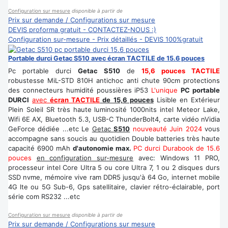
Configuration sur mesure
disponible à partir de
Prix sur demande / Configurations sur mesure
DEVIS proforma gratuit - CONTACTEZ-NOUS :)
Configuration sur-mesure - Prix détaillés - DEVIS 100%gratuit
Portable durci Getac S510 avec écran TACTILE de 15.6 pouces
Pc portable durci
Getac S510
de
15,6 pouces TACTILE
robustesse MiL-STD 810H antichoc anti chute 90cm protections
des connecteurs humidité poussières iP53
L'unique
PC portable
DURCI
avec
écran TACTILE
de 15,6 pouces
Lisible en Extérieur
Plein Soleil SR très haute luminosité 1000nits intel Meteor Lake,
Wifi 6E AX, Bluetooth 5.3, USB-C ThunderBolt4, carte vidéo nVidia
GeForce dédiée ...etc Le
Getac
S510
nouveauté Juin 2024
vous
accompagne sans soucis au quotidien Double batteries très haute
capacité 6900 mAh
d'autonomie max.
PC durci Durabook de 15.6
pouces
en configuration sur-mesure
avec: Windows 11 PRO,
processeur intel Core Ultra 5 ou core Ultra 7, 1 ou 2 disques durs
SSD nvme, mémoire vive ram DDR5 jusqu'à 64 Go, internet mobile
4G lte ou 5G Sub-6, Gps satellitaire, clavier rétro-éclairable, port
série com RS232 ...etc
Configuration sur mesure
disponible à partir de
Prix sur demande / Configurations sur mesure