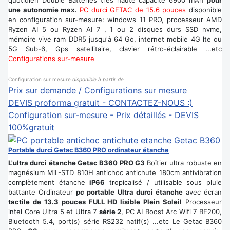
une autonomie max.
PC durci GETAC de 15.6 pouces
disponible
en configuration sur-mesure
: windows 11 PRO, processeur AMD
Ryzen AI 5 ou Ryzen AI 7
, 1 ou 2 disques durs SSD nvme,
mémoire vive ram DDR5 jusqu'à 64 Go, internet mobile 4G lte ou
5G Sub-6, Gps satellitaire, clavier rétro-éclairable ...etc
Configurations sur-mesure
Configuration sur mesure
disponible à partir de
Prix sur demande / Configurations sur mesure
DEVIS proforma gratuit - CONTACTEZ-NOUS :)
Configuration sur-mesure - Prix détaillés - DEVIS
100%gratuit
Portable durci Getac B360 PRO ordinateur étanche
L'ultra durci étanche Getac B360 PRO G3
Boîtier ultra robuste en
magnésium MiL-STD 810H antichoc antichute 180cm antivibration
complètement étanche
iP66
tropicalisé / utilisable sous pluie
battante Ordinateur
pc portable Ultra durci étanche
avec écran
tactile de 13.3 pouces FULL HD lisible Plein Soleil
Processeur
intel Core Ultra 5 et Ultra 7
série 2
, PC AI Boost Arc Wifi 7 BE200,
Bluetooth 5.4, port(s) série RS232 natif(s) ...etc Le Getac B360