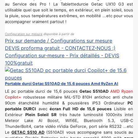
au Service des Pro ! La Tablettedurcie Getac UX10 G3 est
utilisable quel que soit le temps, en extérieur, en plein soleil, sous
la pluie, sous températures extrêmes, en mobilité ...etc pour vous
accompagner vraiment partout !
Configuration sur mesure
disponible à partir de
Prix sur demande / Configurations sur mesure
DEVIS proforma gratuit - CONTACTEZ-NOUS :)
Configuration sur-mesure - Prix détaillés - DEVIS
100%gratuit
Portable durci Getac S510AD de 15.6 pouces Amd RyZen AI
LE pc portable durci de 15,6 pouces
Getac S510AD
AMD Ryzen
Copilot+
robustesse militaire MiL-STD 810H antichoc anti chute
90cm étanchéité humidité & poussières iP53 Ordinateur
PC
portable DURCI
avec
écran Full HD de 15,6 pouces
Lisible en
Extérieur
Plein Soleil SR
très haute luminosité 1000nits intel
Meteor Lake AI Boost, Wifi6E, Bluetooth 5.3, USB-C
ThunderBolt4, carte vidéo nVidia GeForce, port série RS232 ...etc
Le
GETAC S510 AD
(S510AD) vous accompagne sans soucis au
quotidien Double Batteries très haute capacité 6900 mAh
pour