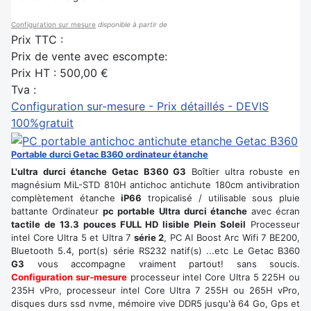
Configuration sur mesure
disponible à partir de
Prix TTC :
Prix de vente avec escompte:
Prix HT :
500,00 €
Tva :
Configuration sur-mesure - Prix détaillés - DEVIS
100%gratuit
Portable durci Getac B360 ordinateur étanche
L'ultra durci étanche Getac B360 G3
Boîtier ultra robuste en
magnésium MiL-STD 810H antichoc antichute 180cm antivibration
complètement étanche
iP66
tropicalisé / utilisable sous pluie
battante Ordinateur
pc portable Ultra durci étanche
avec écran
tactile de 13.3 pouces FULL HD lisible Plein Soleil
Processeur
intel Core Ultra 5 et Ultra 7
série 2
, PC AI Boost Arc Wifi 7 BE200,
Bluetooth 5.4, port(s) série RS232 natif(s) ...etc Le Getac B360
G3
vous accompagne vraiment partout! sans soucis.
Configuration sur-mesure
processeur intel Core Ultra 5 225H ou
235H vPro, processeur intel Core Ultra 7 255H ou 265H vPro,
disques durs ssd nvme, mémoire vive DDR5 jusqu'à 64 Go, Gps et