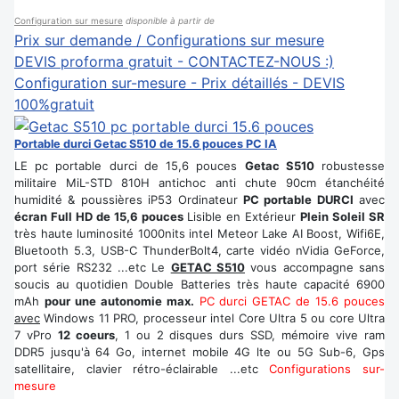
Configuration sur mesure
disponible à partir de
Prix sur demande / Configurations sur mesure
DEVIS proforma gratuit - CONTACTEZ-NOUS :)
Configuration sur-mesure - Prix détaillés - DEVIS
100%gratuit
Portable durci Getac S510 de 15.6 pouces PC IA
LE pc portable durci de 15,6 pouces
Getac S510
robustesse
militaire MiL-STD 810H antichoc anti chute 90cm étanchéité
humidité & poussières iP53 Ordinateur
PC portable DURCI
avec
écran Full HD de 15,6 pouces
Lisible en Extérieur
Plein Soleil SR
très haute luminosité 1000nits intel Meteor Lake AI Boost, Wifi6E,
Bluetooth 5.3, USB-C ThunderBolt4, carte vidéo nVidia GeForce,
port série RS232 ...etc Le
GETAC S510
vous accompagne sans
soucis au quotidien Double Batteries très haute capacité 6900
mAh
pour une autonomie max.
PC durci GETAC de 15.6 pouces
avec
Windows 11 PRO, processeur intel Core Ultra 5 ou core Ultra
7 vPro
12 coeurs
, 1 ou 2 disques durs SSD, mémoire vive ram
DDR5 jusqu'à 64 Go, internet mobile 4G lte ou 5G Sub-6, Gps
satellitaire, clavier rétro-éclairable ...etc
Configurations sur-
mesure