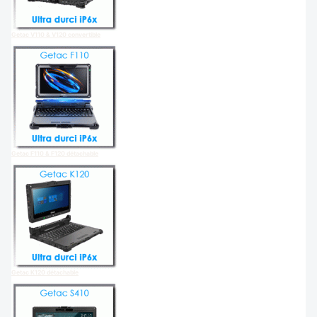
Getac V110 & V120 convertible
Getac F110 & F120 détachable
Getac K120 détachable