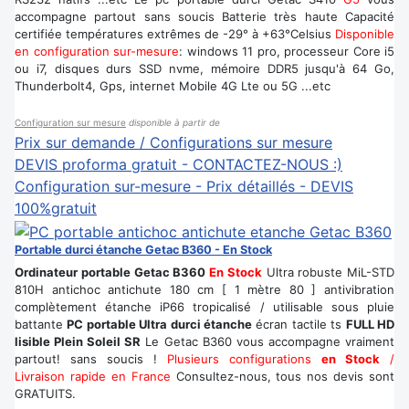
accompagne partout sans soucis Batterie très haute Capacité
certifiée températures extrêmes de -29° à +63°Celsius
Disponible
en configuration sur-mesure
: windows 11 pro, processeur Core i5
ou i7, disques durs SSD nvme, mémoire DDR5 jusqu'à 64 Go,
Thunderbolt4, Gps, internet Mobile 4G Lte ou 5G ...etc
Configuration sur mesure
disponible à partir de
Prix sur demande / Configurations sur mesure
DEVIS proforma gratuit - CONTACTEZ-NOUS :)
Configuration sur-mesure - Prix détaillés - DEVIS
100%gratuit
Portable durci étanche Getac B360 - En Stock
Ordinateur portable Getac B360
En Stock
Ultra robuste MiL-STD
810H antichoc antichute 180 cm [ 1 mètre 80 ] antivibration
complètement étanche iP66 tropicalisé / utilisable sous pluie
battante
PC portable Ultra durci étanche
écran tactile ts
FULL HD
lisible Plein Soleil SR
Le Getac B360
vous accompagne vraiment
partout! sans soucis !
Plusieurs configurations
en Stock
/
Livraison rapide en France
Consultez-nous, tous nos devis sont
GRATUITS.