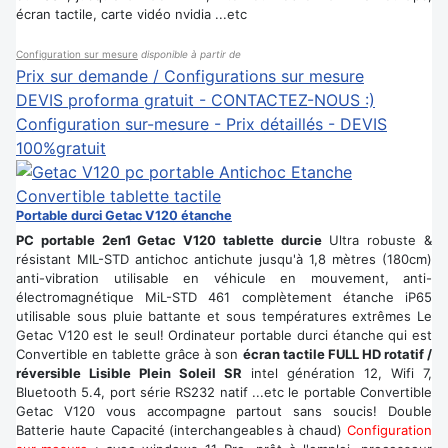
écran tactile, carte vidéo nvidia ...etc
Configuration sur mesure
disponible à partir de
Prix sur demande / Configurations sur mesure
DEVIS proforma gratuit - CONTACTEZ-NOUS :)
Configuration sur-mesure - Prix détaillés - DEVIS
100%gratuit
Portable durci Getac V120 étanche
PC portable 2en1 Getac V120 tablette durcie
Ultra robuste &
résistant MIL-STD antichoc antichute jusqu'à 1,8 mètres (180cm)
anti-vibration utilisable en véhicule en mouvement, anti-
électromagnétique MiL-STD 461 complètement étanche iP65
utilisable sous pluie battante et sous températures extrêmes Le
Getac V120 est le seul! Ordinateur portable durci étanche qui est
Convertible en tablette grâce à son
écran tactile FULL HD rotatif /
réversible Lisible Plein Soleil SR
intel génération 12, Wifi 7,
Bluetooth 5.4, port série RS232 natif ...etc le portable Convertible
Getac V120 vous accompagne partout sans soucis! Double
Batterie haute Capacité (interchangeables à chaud)
Configuration