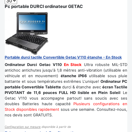
Pc portable DURCI ordinateur GETAC
Portable durci tactile Convertible Getac V110 étanche - En Stock
Ordinateur Durci Getac V110
En Stock
Ultra robuste MiL-STD
antichoc antichutes jusqu'à 1,8 mètres anti-vibration (utilisable en
véhicule et en mouvement)
étanche iP66
utilisable sous pluie
battante et sous températures extrêmes L'unique!
Ordinateur PC
portable Convertible Tablette
durci & étanche avec
écran Tactile
PIVOTANT de 11,6 pouces FULL HD lisible en Plein Soleil
Le
Getac V110 vous accompagne partout! sans soucis avec ses
doubles Batteries haute capacité
Plusieurs configurations en
Stock disponibles rapidement
sous une semaine. Consultez-nous,
nos devis sont GRATUITS.
Configuration sur mesure
disponible à partir de