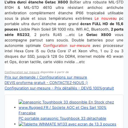
L'ultra durci étanche Getac X600
Boîtier ultra robuste MIL-STD
810H & MIL-STD 461G ultra résistant antichoc antichute
antivibration complètement étanche IP66 tropicalisé utilisable
sous la pluie et sous températures extrêmes
Le nouveau
pc
portable ultra durci étanche avec grand
écran FULL HD de 15,6
pouces
Lisible Plein Soleil SR 1000 nits. Wifi AC, Bluetooth,
2 ports
série RS232
, 2 ports RJ45 ...etc Le
Getac X600
vous
accompagne partout sans soucis. Double batteries pour une
autonomie optimale
Configuration sur-mesure
avec processeur
intel Hexa Core i5 ou Octa Core i7 et Xeon vPro, 1 ou 2 ou 3
disques dur SSD, jusqu'à 128 Go DDR4, internet mobile 4G wwan
et Gps, écran tactile, carte vidéo nvidia ...etc
Configuration sur mesure
disponible à partir de
Prix sur demande / Configurations sur mesure
DEVIS proforma gratuit - CONTACTEZ-NOUS :)
Configuration sur-mesure - Prix détaillés - DEVIS 100%gratuit
PC portable panasonic Toughbook 33 détachable