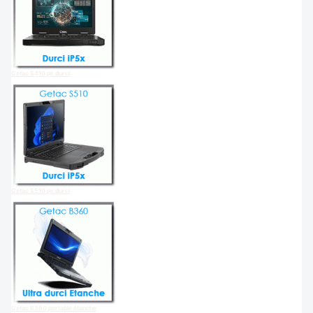
Getac S410 pc durci
Getac S510 pc durci
Getac B360 portable étanche