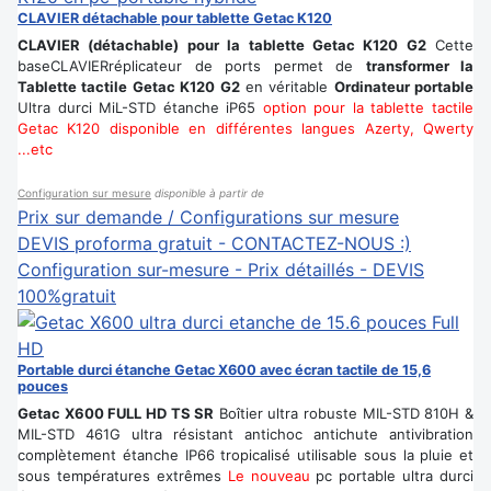
CLAVIER détachable pour tablette Getac K120
CLAVIER (détachable) pour la tablette Getac K120 G2
Cette
baseCLAVIERréplicateur de ports permet de
transformer la
Tablette tactile Getac K120 G2
en véritable
Ordinateur portable
Ultra durci MiL-STD étanche iP65
option pour la tablette tactile
Getac K120
disponible en différentes langues Azerty, Qwerty
...etc
Configuration sur mesure
disponible à partir de
Prix sur demande / Configurations sur mesure
DEVIS proforma gratuit - CONTACTEZ-NOUS :)
Configuration sur-mesure - Prix détaillés - DEVIS
100%gratuit
Portable durci étanche Getac X600 avec écran tactile de 15,6
pouces
Getac X600 FULL HD TS SR
Boîtier ultra robuste MIL-STD 810H &
MIL-STD 461G ultra résistant antichoc antichute antivibration
complètement étanche IP66 tropicalisé utilisable sous la pluie et
sous températures extrêmes
Le nouveau
pc portable ultra durci