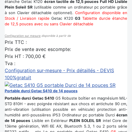
étanche Getac K120
écran tactile de 12,5 pouces Full HD Lisible
Plein Soleil SR
(utilisable comme un ordinateur pc portable grâce
à son Clavier détachable optionnel).
Configuration disponible en
Stock / Livraison rapide
Getac K120
G3
Tablette durcie étanche
de 12,5 pouces avec ou sans Clavier détachable
Configuration sur mesure
disponible à partir de
Prix TTC :
Prix de vente avec escompte:
Prix HT :
700,00 €
Tva :
Configuration sur-mesure - Prix détaillés - DEVIS
100%gratuit
Portable durci Getac S410 de 14 pouces
Portable durci Getac S410
G5 Robuste boîtier en magnésium MiL-
STD 810H - avec poignée résistant aux chocs et antichute 90 cm,
anti-vibration (utilisation possible en véhicule) protection anti-
humidité anti-poussières iP53 Ordinateur pc portable Durci
écran
de 14 pouces
Lisible en Extérieur
PLEIN SOLEIL SR
intel Core de
13ème génération, Wifi 6E AX, Bluetooth 5.3, 1 ou 2 ports série
RS232 natifs ...etc Le pc portable durci Getac S410
G5
vous