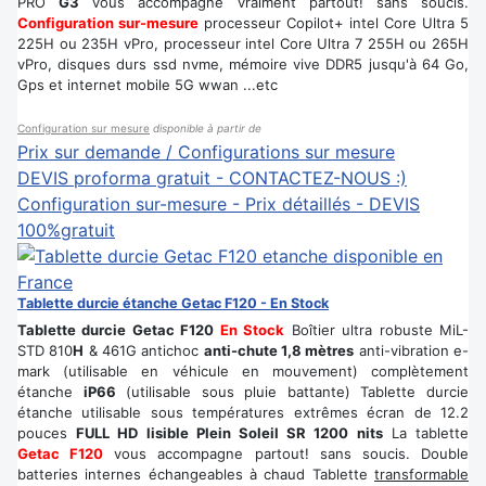
PRO
G3
vous accompagne vraiment partout! sans soucis.
Configuration sur-mesure
processeur Copilot+ intel Core Ultra 5
225H ou 235H vPro, processeur intel Core Ultra 7 255H ou 265H
vPro, disques durs ssd nvme, mémoire vive DDR5 jusqu'à 64 Go,
Gps et internet mobile 5G wwan ...etc
Configuration sur mesure
disponible à partir de
Prix sur demande / Configurations sur mesure
DEVIS proforma gratuit - CONTACTEZ-NOUS :)
Configuration sur-mesure - Prix détaillés - DEVIS
100%gratuit
Tablette durcie étanche Getac F120 - En Stock
Tablette durcie Getac F120
En Stock
Boîtier ultra robuste MiL-
STD 810
H
& 461G antichoc
anti-chute 1,8 mètres
anti-vibration e-
mark (utilisable en véhicule en mouvement) complètement
étanche
iP66
(utilisable sous pluie battante) Tablette durcie
étanche utilisable sous températures extrêmes écran de 12.2
pouces
FULL HD lisible Plein Soleil SR 1200 nits
La tablette
Getac F120
vous accompagne partout! sans soucis. Double
batteries internes échangeables à chaud Tablette
transformable