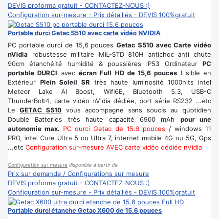
DEVIS proforma gratuit - CONTACTEZ-NOUS :)
Configuration sur-mesure - Prix détaillés - DEVIS 100%gratuit
Portable durci Getac S510 avec carte vidéo NVIDIA
PC portable durci de 15,6 pouces
Getac S510 avec Carte vidéo
nVidia
robustesse militaire MiL-STD 810H antichoc anti chute
90cm étanchéité humidité & poussières iP53 Ordinateur
PC
portable DURCI
avec
écran Full HD de 15,6 pouces
Lisible en
Extérieur
Plein Soleil SR
très haute luminosité 1000nits intel
Meteor Lake AI Boost, Wifi6E, Bluetooth 5.3, USB-C
ThunderBolt4, carte vidéo nVidia dédiée, port série RS232 ...etc
Le
GETAC S510
vous accompagne sans soucis au quotidien
Double Batteries très haute capacité 6900 mAh
pour une
autonomie max.
PC durci Getac de 15.6 pouces
/ windows 11
PRO, intel Core Ultra 5 ou Ultra 7, internet mobile 4G ou 5G, Gps
...etc
Configuration sur-mesure AVEC carte vidéo dédiée nVidia
Configuration sur mesure
disponible à partir de
Prix sur demande / Configurations sur mesure
DEVIS proforma gratuit - CONTACTEZ-NOUS :)
Configuration sur-mesure - Prix détaillés - DEVIS 100%gratuit
Portable durci étanche Getac X600 de 15.6 pouces