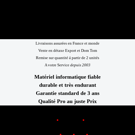
Livraisons assurées en France et monde
Vente en détaxe Export et Dom Tom
Remise sur quantité á partir de 2 unités
A votre Service
depuis 2003
Matériel informatique fiable
durable et très endurant
Garantie standard de 3 ans
Qualité Pro au juste Prix
.
.
www
Rugged
FR
.
.
.
0
970
469
719
Téléphone