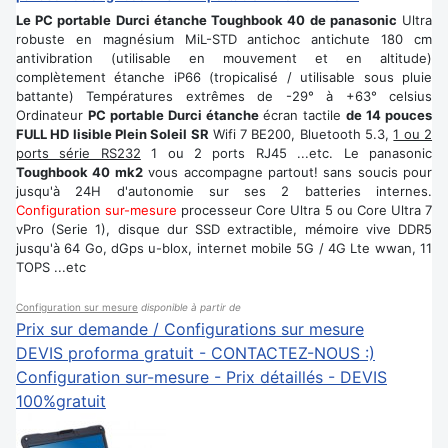
Le PC portable Durci étanche Toughbook 40 de panasonic
Ultra
robuste en magnésium MiL-STD antichoc antichute 180 cm
antivibration (utilisable en mouvement et en altitude)
complètement étanche iP66 (tropicalisé / utilisable sous pluie
battante) Températures extrêmes de -29° à +63° celsius
Ordinateur
PC portable Durci étanche
écran tactile
de 14 pouces
FULL HD lisible Plein Soleil SR
Wifi 7 BE200, Bluetooth 5.3,
1 ou 2
ports série RS232
1 ou 2 ports RJ45 ...etc. Le panasonic
Toughbook 40 mk2
vous accompagne partout! sans soucis pour
jusqu'à 24H d'autonomie sur ses 2 batteries internes.
Configuration sur-mesure
processeur Core Ultra 5 ou Core Ultra 7
vPro (Serie 1), disque dur SSD extractible, mémoire vive DDR5
jusqu'à 64 Go, dGps u-blox, internet mobile 5G / 4G Lte wwan, 11
TOPS ...etc
Configuration sur mesure
disponible à partir de
Prix sur demande / Configurations sur mesure
DEVIS proforma gratuit - CONTACTEZ-NOUS :)
Configuration sur-mesure - Prix détaillés - DEVIS
100%gratuit