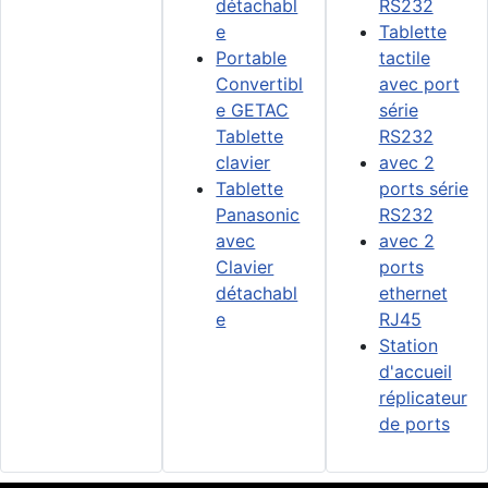
détachabl
RS232
e
Tablette
Portable
tactile
Convertibl
avec port
e GETAC
série
Tablette
RS232
clavier
avec 2
Tablette
ports série
Panasonic
RS232
avec
avec 2
Clavier
ports
détachabl
ethernet
e
RJ45
Station
d'accueil
réplicateur
de ports