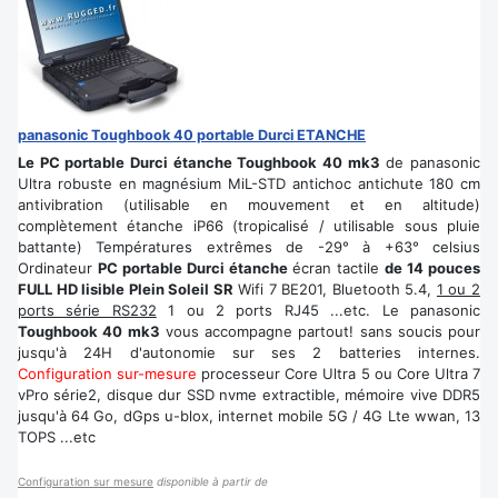
panasonic Toughbook 40 portable Durci ETANCHE
Le PC portable Durci étanche Toughbook 40 mk3
de panasonic
Ultra robuste en magnésium MiL-STD antichoc antichute 180 cm
antivibration (utilisable en mouvement et en altitude)
complètement étanche iP66 (tropicalisé / utilisable sous pluie
battante) Températures extrêmes de -29° à +63° celsius
Ordinateur
PC portable Durci étanche
écran tactile
de 14 pouces
FULL HD lisible Plein Soleil SR
Wifi 7 BE201, Bluetooth 5.4,
1 ou 2
ports série RS232
1 ou 2 ports RJ45 ...etc. Le panasonic
Toughbook 40 mk3
vous accompagne partout! sans soucis pour
jusqu'à 24H d'autonomie sur ses 2 batteries internes.
Configuration sur-mesure
processeur Core Ultra 5 ou Core Ultra 7
vPro série2, disque dur SSD nvme extractible, mémoire vive DDR5
jusqu'à 64 Go, dGps u-blox, internet mobile 5G / 4G Lte wwan, 13
TOPS ...etc
Configuration sur mesure
disponible à partir de