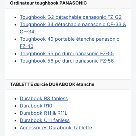
Ordinateur toughbook PANASONIC
Toughbook G2 détachable panasonic FZ-G2
Toughbook 34 détachable panasonic CF-33 &
CF-34
Toughbook 40 portable étanche panasonic
FZ-40
Toughbook 55 pc durci panasonic FZ-55
Toughbook 56 pc durci panasonic FZ-56
TABLETTE durcie DURABOOK étanche
Durabook R8 fanless
Durabook R10
Durabook R11 & R11L
Durabook U11 fanless
Accessoires Durabook Tablette