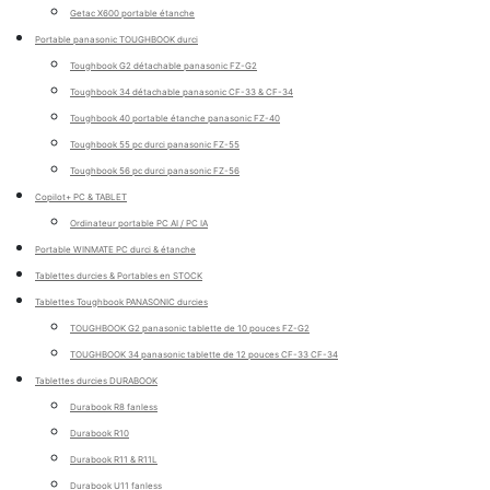
Getac X600 portable étanche
Portable panasonic TOUGHBOOK durci
Toughbook G2 détachable panasonic FZ-G2
Toughbook 34 détachable panasonic CF-33 & CF-34
Toughbook 40 portable étanche panasonic FZ-40
Toughbook 55 pc durci panasonic FZ-55
Toughbook 56 pc durci panasonic FZ-56
Copilot+ PC & TABLET
Ordinateur portable PC AI / PC IA
Portable WINMATE PC durci & étanche
Tablettes durcies & Portables en STOCK
Tablettes Toughbook PANASONIC durcies
TOUGHBOOK G2 panasonic tablette de 10 pouces FZ-G2
TOUGHBOOK 34 panasonic tablette de 12 pouces CF-33 CF-34
Tablettes durcies DURABOOK
Durabook R8 fanless
Durabook R10
Durabook R11 & R11L
Durabook U11 fanless