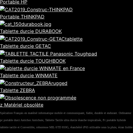
Portable HP
Portable THINKPAD
Tablette durcie DURABOOK
Tablette durcie GETAC
Tablette durcie TOUGHBOOK
Tablette durcie WINMATE
Tablette ZEBRA
z Matériel obsolète
Spécialiste Français en matériel informatique mobile et communiquant, fiable, durable et endurant. Ordinateur
pc portable durci Antichoc Antichute, Tablette Tactile ultra durcie étanche tropicalisée, Pc portable hybride
tablette tactile et Convertible, robustesse MIL-STD 810G, étanchéité iP65 utilisable sous la pluie, écran lisible