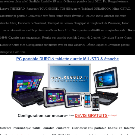
en extérieur plein soleil Sunlight Readable SR nits. Ordinateur portable durci DELL Pro Rugged extreme,
Lenovo THINKPAD, Panasonic TOUGHBOOK, TOSHIBA pro et Twinhead DURABOOK, Mitac GETAC.
Ordinateur pc portable Convertible avec écran tactile rotatif réversible. Tablette Tactile antichoc antichute
étanche Arbor, Durabook de Twinhead, Thinkpad de Lenovo, Toughpad et Toughbook de Panasonic, Getac
...votre informatique mobile professionnelle au Juste Prix. Devis proforma détaillé sur simple demande :
Devis
100% Gratuits
sans engagement. Remise sur quantité possible à partir de 2 unités. Livraison France, Corse,
Europe et Outre Mer. Configuration sur-mesure avec ou sans windows. Détaxe Export et Livraisons partout,
étranger et Dom Tom.
PC portable DURCI
&
tablette durcie MiL-STD & étanche
Configuration sur mesure
DEVIS GRATUITS
en France
en Français
Matériel
informatique fiable, durable endurant.
Ordinateur
PC portable DURCI
et
Tablett