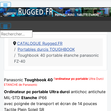
CATALOGUE Rugged.FR
Portables durcis TOUGHBOOK
Toughbook 40 portable étanche panasonic
FZ-40
l
'ordinateur pc portable
Ultra Durci
Panasonic
Toughbook 40
ETANCHE de Panasonic
Ordinateur pc portable Ultra durci
antichoc antichute
MiL-STD
Etanche
iP66
avec poignée de transport et écran de 14 pouces
Tactile Plein Soleil SR