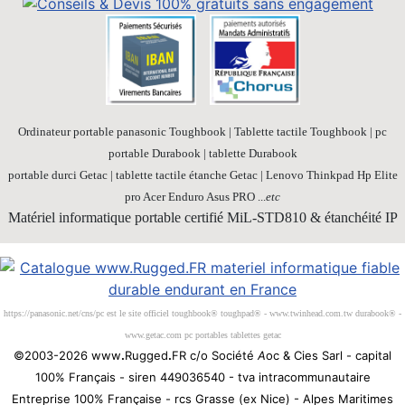
Ordinateur portable panasonic Toughbook | Tablette tactile Toughbook | pc
portable Durabook | tablette Durabook
portable durci Getac | tablette tactile étanche Getac | Lenovo Thinkpad Hp Elite
pro Acer Enduro Asus PRO ...
etc
Matériel informatique portable certifié MiL-STD810 & étanchéité IP
Société 100% Française
https://panasonic.net/cns/pc est le site officiel toughbook® toughpad® - www.twinhead.com.tw durabook® -
www.getac.com pc portables tablettes getac
©2003-2026 www
.
Rugged
.
FR c/o Société
A
oc & Cies Sarl - capital
100% Français - siren 449036540 - tva intracommunautaire
Entreprise 100% Française - rcs Grasse (ex Nice) - Alpes Maritimes