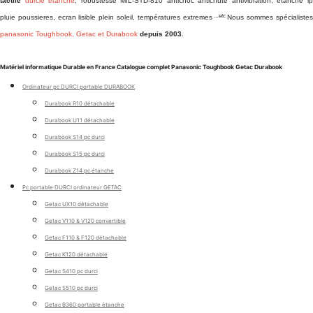
tactile
durcie étanche
, robustesse MIL-STD-810 antichoc antichute antivibration, étanche i
...etc
pluie poussieres, ecran lisible plein soleil, températures extremes
Nous sommes spécialiste
panasonic Toughbook, Getac et Durabook
depuis 2003
.
Matériel informatique Durable en France Catalogue complet Panasonic Toughbook Getac Durabook
Ordinateur pc DURCI portable DURABOOK
Durabook R10 détachable
Durabook U11 détachable
Durabook S14 pc durci
Durabook S15 pc durci
Durabook Z14 pc étanche
Pc portable DURCI ordinateur GETAC
Getac UX10 détachable
Getac V110 & V120 convertible
Getac F110 & F120 détachable
Getac K120 détachable
Getac S410 pc durci
Getac S510 pc durci
Getac B360 portable étanche