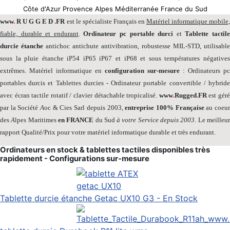
Côte d'Azur Provence Alpes Méditerranée France du Sud
www
.
R U G G E D
.
FR
est le spécialiste Français en
Matériel informatique mobile
fiable, durable et endurant
.
Ordinateur pc portable durci
et
Tablette tactil
durcie étanche
antichoc antichute antivibration, robustesse MIL-STD, utilisable
sous la pluie étanche iP54 iP65 iP67 et iP68 et sous températures négatives
extrêmes. Matériel informatique en
configuration sur-mesure
: Ordinateurs pc
portables durcis et Tablettes durcies - Ordinateur portable convertible / hybride
avec écran tactile rotatif / clavier détachable tropicalisé.
www
.
Rugged
.
FR
est gér
par la Société
A
oc & Cies Sarl depuis 2003,
entreprise 100% Française
au coeu
des
A
lpes Maritimes
en FRANCE
du Sud
à votre Service depuis 2003
. Le meilleu
rapport Qualité/Prix pour votre matériel informatique durable et très endurant.
Ordinateurs en stock & tablettes tactiles disponibles très
rapidement - Configurations sur-mesure
Tablette durcie étanche Getac UX10 G3 - En Stock