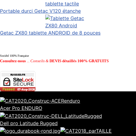
Portable durci Getac V120 étanche
Getac ZX80 tablette ANDROID de 8 pouces
Société 100% Française
Consultez-nous
...
Conseils &
DEVIS détaillés 100% GRATUITS
Acer Pro ENDURO
Dell pro Latitude Rugged