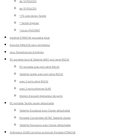
de 14 POUCES
de 15 POUCES
* PC avec écran Tactile
* Tactile Digitizer
* écran PIVOTANT
matériel ETANCHE poussière pluie
Etanche FANLESS sans ventilateur
sous Températures Extrêmes
PC portable durci & Tablette AVEC port serie RS232
PC portable avec port série RS232
Tablette tactile avec port série RS232
avec 2 ports série RS232
avec 2 ports ethernet RJ45
Station d'accueil réplicateur de ports
PC portable Tactile clavier détachable
Tablette Durabook avec Clavier détachable
Portable Convertible GETAC Tablette clavier
Tablette Panasonic avec Clavier détachable
Ordinateur DURCI antichoc antichute Portable ETANCHE