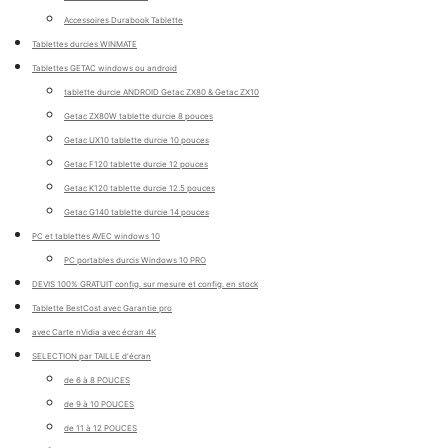
Accessoires Durabook Tablette
Tablettes durcies WINMATE
Tablettes GETAC windows ou android
tablette durcie ANDROID Getac ZX80 & Getac ZX10
Getac ZX80W tablette durcie 8 pouces
Getac UX10 tablette durcie 10 pouces
Getac F120 tablette durcie 12 pouces
Getac K120 tablette durcie 12.5 pouces
Getac G140 tablette durcie 14 pouces
PC et tablettes AVEC windows 10
PC portables durcis Windows 10 PRO
DEVIS 100% GRATUIT config. sur mesure et config. en stock
Tablette BestCost avec Garantie pro
avec Carte nVidia avec écran 4K
SELECTION par TAILLE d'écran
de 6 à 8 POUCES
de 9 à 10 POUCES
de 11 à 12 POUCES