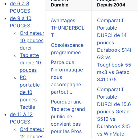
de 6 à 8
Durable
Depuis 2004
POUCES
de 9 à 10
Avantages
Comparatif
POUCES
THUNDERBOL
Portable
Ordinateur
T
DURCI de 14
10 pouces
pouces
Obsolescence
durci
Durabook S14i
programmée
Tablette
G3 vs
Parce que
durcie 10
Toughbook 55
l'informatique
pouces
mk3 vs Getac
nous
PC
S410 G5
accompagne
portable
Comparatif
partout...
de 10
Portable
pouces
Pourquoi une
DURCI de 15.6
Tactile
Tablette grand
pouces Getac
de 11 à 12
public ne
S510 vs
POUCES
convient pas
Durabook S15
Ordinateur
pour les Pros
vs WinMate
12 pouces