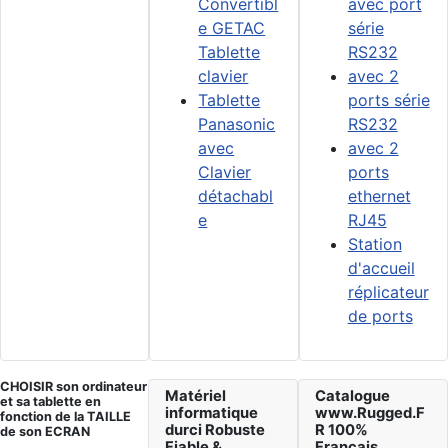
Convertibl
avec port
e GETAC
série
Tablette
RS232
clavier
avec 2
Tablette
ports série
Panasonic
RS232
avec
avec 2
Clavier
ports
détachabl
ethernet
e
RJ45
Station
d'accueil
réplicateur
de ports
CHOISIR son ordinateur
Matériel
Catalogue
et sa tablette en
informatique
www.Rugged.F
fonction de la TAILLE
durci Robuste
R 100%
de son ECRAN
Fiable &
Français.