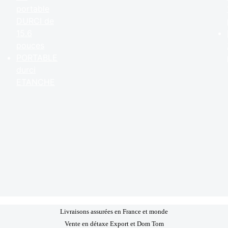
portable
DURCI de
15.6
pouces
PORTABLE
durci
ETANCHE
Livraisons assurées en France et monde
Vente en détaxe Export et Dom Tom