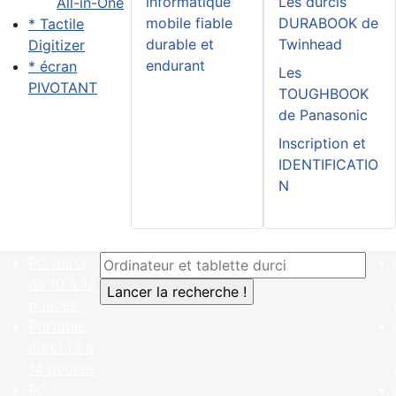
informatique
Les durcis
All-in-One
mobile fiable
DURABOOK de
* Tactile
durable et
Twinhead
Digitizer
endurant
* écran
Les
PIVOTANT
TOUGHBOOK
de Panasonic
Inscription et
IDENTIFICATIO
N
PC durci
de 10 à 12
pouces
Portable
durci 13 à
14 pouces
PC