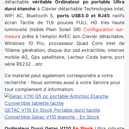
détachable
véritable Ordinateur pc portable Ultra
durci étanche
à Clavier détachable Technologies intel,
WiFi AC, Bluetooth 5,
ports USB3.0 et RJ45
natifs
écran Tactile de 11,6 pouces FULL HD très haute
luminosité (lisible Plein Soleil SR)
Configuration sur-
mesure
prête à l'emploi AVEC son Clavier détachable,
Windows 10 Pro, processeur Quad Core intel de
10ième génération, disque dur ssd extractible, internet
mobile 4G, Gps satellitaire, Lecteur Code barre, port
série RS232 ...etc
Ce materiel peut egalement correspondre a votre
recherche - Nous sommes aussi a votre Service pour
tout complement d information.
GETAC V110 En Stock
Portable durci tactile
Convertible Getac V110 étanche - En Stock
Ordinateur Durci Getac V110
En Stock
Ultra robuste