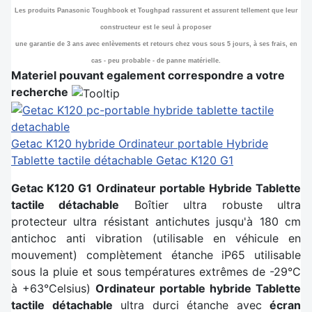
Les produits Panasonic Toughbook et Toughpad rassurent et assurent tellement que leur
constructeur est le seul à proposer
une garantie de 3 ans avec enlèvements et retours chez vous sous 5 jours, à ses frais, en
cas - peu probable - de panne matérielle.
Materiel pouvant egalement correspondre a votre
recherche
Getac K120 hybride
Ordinateur portable Hybride
Tablette tactile détachable Getac K120 G1
Getac K120 G1 Ordinateur portable Hybride Tablette
tactile détachable
Boîtier ultra robuste ultra
protecteur ultra résistant antichutes jusqu'à 180 cm
antichoc anti vibration (utilisable en véhicule en
mouvement) complètement étanche iP65 utilisable
sous la pluie et sous températures extrêmes de -29°C
à +63°Celsius)
Ordinateur portable hybride Tablette
tactile détachable
ultra durci étanche avec
écran