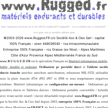
https://panasonic.net/cns/pc est le site officiel toughbook® toughpad® - www.twinhead.com.tw durabook® -
www.getac.com pc portables tablettes getac
©2003-2026 www
.
Rugged
.
FR c/o Société
A
oc & Cies Sarl - capital
100% Français - siren 449036540 - tva intracommunautaire
Entreprise 100% Française - rcs Grasse (ex Nice) - Alpes Maritimes
Côte d'Azur Provence Alpes Méditerranée France du Sud
www
.
R U G G E D
.
FR
est le spécialiste Français en
Matériel informatique mobile
fiable, durable et endurant
.
Ordinateur pc portable durci
et
Tablette tactil
durcie étanche
antichoc antichute antivibration, robustesse MIL-STD, utilisable
sous la pluie étanche iP54 iP65 iP67 et iP68 et sous températures négatives
extrêmes. Matériel informatique en
configuration sur-mesure
: Ordinateurs pc
portables durcis et Tablettes durcies - Ordinateur portable convertible / hybride
avec écran tactile rotatif / clavier détachable tropicalisé.
www
.
Rugged
.
FR
est gér
par la Société
A
oc & Cies Sarl depuis 2003,
entreprise 100% Française
au coeu
des
A
lpes Maritimes
en FRANCE
du Sud
à votre Service depuis 2003
. Le meilleu