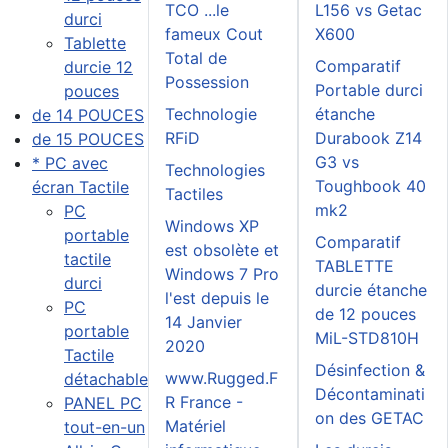
TCO ...le
L156 vs Getac
durci
fameux Cout
X600
Tablette
Total de
Comparatif
durcie 12
Possession
Portable durci
pouces
Technologie
étanche
de 14 POUCES
RFiD
Durabook Z14
de 15 POUCES
G3 vs
* PC avec
Technologies
Toughbook 40
écran Tactile
Tactiles
mk2
PC
Windows XP
portable
Comparatif
est obsolète et
tactile
TABLETTE
Windows 7 Pro
durci
durcie étanche
l'est depuis le
PC
de 12 pouces
14 Janvier
portable
MiL-STD810H
2020
Tactile
Désinfection &
www.Rugged.F
détachable
Décontaminati
R France -
PANEL PC
on des GETAC
Matériel
tout-en-un