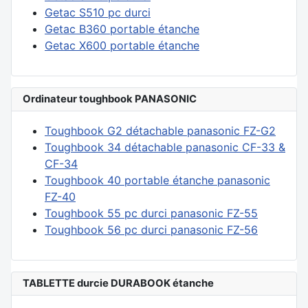
Getac S510 pc durci
Getac B360 portable étanche
Getac X600 portable étanche
Ordinateur toughbook PANASONIC
Toughbook G2 détachable panasonic FZ-G2
Toughbook 34 détachable panasonic CF-33 &
CF-34
Toughbook 40 portable étanche panasonic
FZ-40
Toughbook 55 pc durci panasonic FZ-55
Toughbook 56 pc durci panasonic FZ-56
TABLETTE durcie DURABOOK étanche