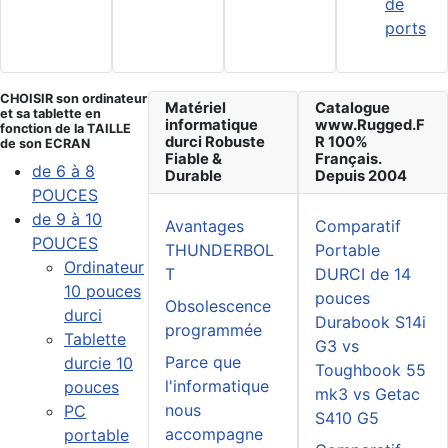
de
ports
CHOISIR son ordinateur
Matériel
Catalogue
et sa tablette en
informatique
www.Rugged.F
fonction de la TAILLE
durci Robuste
R 100%
de son ECRAN
Fiable &
Français.
de 6 à 8
Durable
Depuis 2004
POUCES
de 9 à 10
Avantages
Comparatif
POUCES
THUNDERBOL
Portable
Ordinateur
T
DURCI de 14
10 pouces
pouces
Obsolescence
durci
Durabook S14i
programmée
Tablette
G3 vs
Parce que
durcie 10
Toughbook 55
l'informatique
pouces
mk3 vs Getac
nous
PC
S410 G5
accompagne
portable