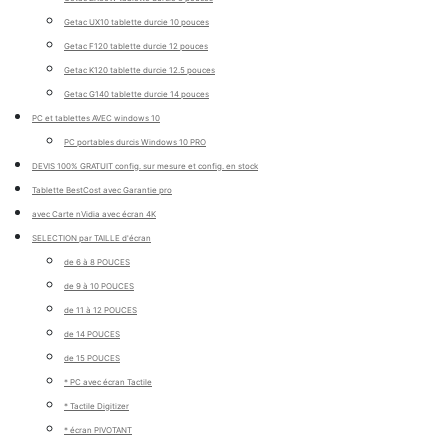
Getac UX10 tablette durcie 10 pouces
Getac F120 tablette durcie 12 pouces
Getac K120 tablette durcie 12.5 pouces
Getac G140 tablette durcie 14 pouces
PC et tablettes AVEC windows 10
PC portables durcis Windows 10 PRO
DEVIS 100% GRATUIT config. sur mesure et config. en stock
Tablette BestCost avec Garantie pro
avec Carte nVidia avec écran 4K
SELECTION par TAILLE d'écran
de 6 à 8 POUCES
de 9 à 10 POUCES
de 11 à 12 POUCES
de 14 POUCES
de 15 POUCES
* PC avec écran Tactile
* Tactile Digitizer
* écran PIVOTANT