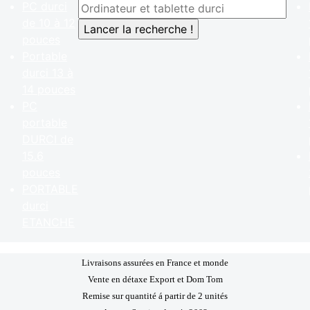
PC durci
de 10 à 12
pouces
Portable
durci 13 à
14 pouces
PC
portable
DURCI de
15.6
pouces
PORTABLE
durci
ETANCHE
Livraisons assurées en France et monde
Vente en détaxe Export et Dom Tom
Remise sur quantité á partir de 2 unités