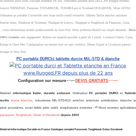
en extérieur plein soleil Sunlight Readable SR nits. Ordinateur portable durci DELL Pro Rugged extreme,
Lenovo THINKPAD, Panasonic TOUGHBOOK, TOSHIBA pro et Twinhead DURABOOK, Mitac GETAC.
Ordinateur pc portable Convertible avec écran tactile rotatif réversible. Tablette Tactile antichoc antichute
étanche Arbor, Durabook de Twinhead, Thinkpad de Lenovo, Toughpad et Toughbook de Panasonic, Getac
...votre informatique mobile professionnelle au Juste Prix. Devis proforma détaillé sur simple demande :
Devis
100% Gratuits
sans engagement. Remise sur quantité possible à partir de 2 unités. Livraison France, Corse,
Europe et Outre Mer. Configuration sur-mesure avec ou sans windows. Détaxe Export et Livraisons partout,
étranger et Dom Tom.
PC portable DURCI
&
tablette durcie MiL-STD & étanche
Configuration sur mesure
DEVIS GRATUITS
en France
en Français
Matériel
informatique fiable, durable endurant.
Ordinateur
PC portable DURCI
et
Tablett
tactile
durcie étanche
, robustesse MIL-STD-810 antichoc antichute antivibration, étanche i
...etc
pluie poussieres, ecran lisible plein soleil, températures extremes
Nous sommes spécialiste
panasonic Toughbook, Getac et Durabook
depuis 2003
.
Matériel informatique Durable en France Catalogue complet Panasonic Toughbook Getac Durabook