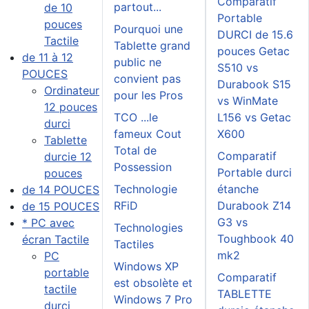
Comparatif
partout...
de 10
Portable
pouces
Pourquoi une
DURCI de 15.6
Tactile
Tablette grand
pouces Getac
de 11 à 12
public ne
S510 vs
POUCES
convient pas
Durabook S15
Ordinateur
pour les Pros
vs WinMate
12 pouces
TCO ...le
L156 vs Getac
durci
fameux Cout
X600
Tablette
Total de
Comparatif
durcie 12
Possession
Portable durci
pouces
Technologie
étanche
de 14 POUCES
RFiD
Durabook Z14
de 15 POUCES
G3 vs
* PC avec
Technologies
Toughbook 40
écran Tactile
Tactiles
mk2
PC
Windows XP
portable
Comparatif
est obsolète et
tactile
TABLETTE
Windows 7 Pro
durci