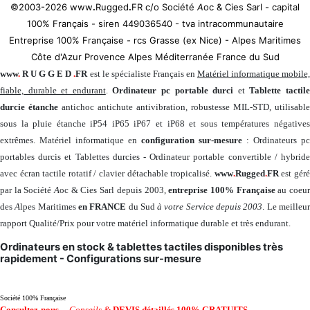
©2003-2026 www
.
Rugged
.
FR c/o Société
A
oc & Cies Sarl - capital
100% Français - siren 449036540 - tva intracommunautaire
Entreprise 100% Française - rcs Grasse (ex Nice) - Alpes Maritimes
Côte d'Azur Provence Alpes Méditerranée France du Sud
www
.
R U G G E D
.
FR
est le spécialiste Français en
Matériel informatique mobile
fiable, durable et endurant
.
Ordinateur pc portable durci
et
Tablette tactil
durcie étanche
antichoc antichute antivibration, robustesse MIL-STD, utilisable
sous la pluie étanche iP54 iP65 iP67 et iP68 et sous températures négatives
extrêmes. Matériel informatique en
configuration sur-mesure
: Ordinateurs pc
portables durcis et Tablettes durcies - Ordinateur portable convertible / hybride
avec écran tactile rotatif / clavier détachable tropicalisé.
www
.
Rugged
.
FR
est gér
par la Société
A
oc & Cies Sarl depuis 2003,
entreprise 100% Française
au coeu
des
A
lpes Maritimes
en FRANCE
du Sud
à votre Service depuis 2003
. Le meilleu
rapport Qualité/Prix pour votre matériel informatique durable et très endurant.
Ordinateurs en stock & tablettes tactiles disponibles très
rapidement - Configurations sur-mesure
Société 100% Française
Consultez-nous
...
Conseils &
DEVIS détaillés 100% GRATUITS