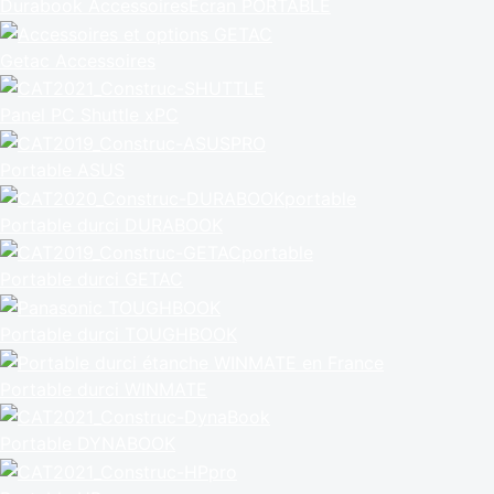
Durabook Accessoires
Ecran PORTABLE
Getac Accessoires
Panel PC Shuttle xPC
Portable ASUS
Portable durci DURABOOK
Portable durci GETAC
Portable durci TOUGHBOOK
Portable durci WINMATE
Portable DYNABOOK