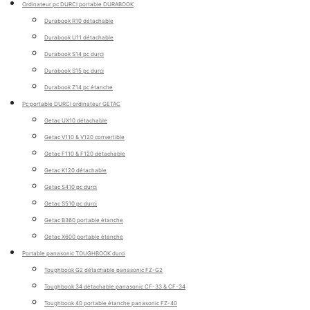
Ordinateur pc DURCI portable DURABOOK
Durabook R10 détachable
Durabook U11 détachable
Durabook S14 pc durci
Durabook S15 pc durci
Durabook Z14 pc étanche
Pc portable DURCI ordinateur GETAC
Getac UX10 détachable
Getac V110 & V120 convertible
Getac F110 & F120 détachable
Getac K120 détachable
Getac S410 pc durci
Getac S510 pc durci
Getac B360 portable étanche
Getac X600 portable étanche
Portable panasonic TOUGHBOOK durci
Toughbook G2 détachable panasonic FZ-G2
Toughbook 34 détachable panasonic CF-33 & CF-34
Toughbook 40 portable étanche panasonic FZ-40