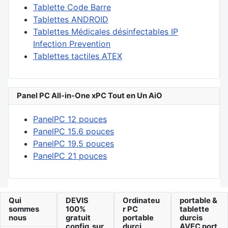
Tablette Code Barre
Tablettes ANDROID
Tablettes Médicales désinfectables IP
Infection Prevention
Tablettes tactiles ATEX
Panel PC All-in-One xPC Tout en Un AiO
PanelPC 12 pouces
PanelPC 15.6 pouces
PanelPC 19.5 pouces
PanelPC 21 pouces
Qui
DEVIS
Ordinateu
portable &
sommes
100%
r PC
tablette
nous
gratuit
portable
durcis
config. sur
durci
AVEC port