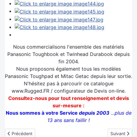
Nous commercialisons l'ensemble des matériels
Panasonic Toughbook et Twinhead Durabook depuis
fin 2004.
Nous proposons également tous les modèles
Panasonic Toughpad et Mitac Getac depuis leur sortie.
N'hésitez pas à parcourir ce catalogue
www.Rugged.FR / configurateur de Devis on-line.
Consultez-nous pour tout renseignement et devis
sur-mesure :
Nous sommes à votre Service
depuis 2003
...
plus de
13 ans sans faillir !
Article précédent : Pourquoi une Tablette grand public ne convie
Article suivan
Précédent
Suivant