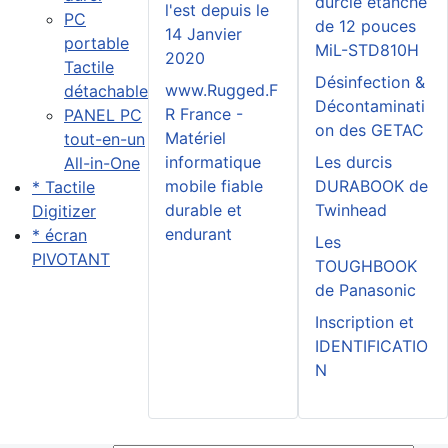
durcie étanche
l'est depuis le
PC
de 12 pouces
14 Janvier
portable
MiL-STD810H
2020
Tactile
Désinfection &
www.Rugged.F
détachable
Décontaminati
R France -
PANEL PC
on des GETAC
Matériel
tout-en-un
informatique
Les durcis
All-in-One
mobile fiable
DURABOOK de
* Tactile
durable et
Twinhead
Digitizer
endurant
* écran
Les
PIVOTANT
TOUGHBOOK
de Panasonic
Inscription et
IDENTIFICATIO
N