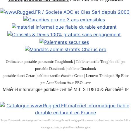
Ordinateur portable panasonic Toughbook | Tablette tactile Toughbook | pc
portable Durabook | tablette Durabook
portable durci Getac | tablette tactile étanche Getac | Lenovo Thinkpad Hp Elite
pro Acer Enduro Asus PRO ...
etc
Matériel informatique portable certifié MiL-STD810 & étanchéité IP
Société 100% Française
https://panasonic.net/cns/pc est le site officiel toughbook® toughpad® - www.twinhead.com.tw durabook® -
www.getac.com pc portables tablettes getac