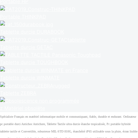
Portable HP
Portable THINKPAD
Tablette durcie DURABOOK
Tablette durcie GETAC
Tablette durcie TOUGHBOOK
Tablette durcie WINMATE
Tablette ZEBRA
z Matériel obsolète
Spécialiste Français en matériel informatique mobile et communiquant, fiable, durable et endurant. Ordinateur
pc portable durci Antichoc Antichute, Tablette Tactile ultra durcie étanche tropicalisée, Pc portable hybride
tablette tactile et Convertible, robustesse MIL-STD 810G, étanchéité iP65 utilisable sous la pluie, écran lisible