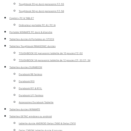
Toughbook 55 pc durci panasonic FZ-55
Toughbook 56 pc durci panasonic FZ-56
Copilot+ PC & TABLET
Ordinateur portable PC AI / PC IA
Portable WINMATE PC durci & étanche
Tablettes durcies & Portables en STOCK
Tablettes Toughbook PANASONIC durcies
TOUGHBOOK G2 panasonic tablette de 10 pouces FZ-G2
TOUGHBOOK 34 panasonic tablette de 12 pouces CF-33 CF-34
Tablettes durcies DURABOOK
Durabook R8 fanless
Durabook R10
Durabook R11 & R11L
Durabook U11 fanless
Accessoires Durabook Tablette
Tablettes durcies WINMATE
Tablettes GETAC windows ou android
tablette durcie ANDROID Getac ZX80 & Getac ZX10
Getac ZX80W tablette durcie 8 pouces